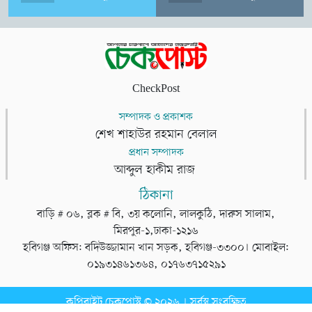
CheckPost
সম্পাদক ও প্রকাশক
শেখ শাহাউর রহমান বেলাল
প্রধান সম্পাদক
আব্দুল হাকীম রাজ
ঠিকানা
বাড়ি # ০৬, ব্লক # বি, ৩য় কলোনি, লালকুঠি, দারুস সালাম,
মিরপুর-১,ঢাকা-১২১৬
হবিগঞ্জ অফিস: বদিউজ্জামান খান সড়ক, হবিগঞ্জ-৩৩০০। মোবাইল:
০১৯৩১৪৬১৩৬৪, ০১৭৬৩৭১৫২৯১
কপিরাইট চেকপোস্ট © ২০২৬ । সর্বস্ব সংরক্ষিত