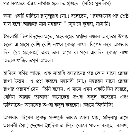
পর সবচেয়ে উত্তম নামাজ হলো তাহাজ্জুদ। (সহিহ মুসলিম)
অন্য একটি হাদিসে রাসুলুল্লাহ (সা.) বলেছেন, “রমজানের পর শ্রেষ্ঠ
মাস হলো আল্লাহর মাস মহররম।” (সুনানে কুবরা, নাসায়ি)
ইসলামী চিন্তাবিদদের মতে, মহররমের মর্যাদা রক্ষার অন্যতম উপায়
হলো এ মাসে বেশি বেশি নফল রোজা রাখা। বিশেষ করে আশুরার
দিন (১০ মহররম) এবং তার আগে বা পরে একদিন রোজা রাখা
অত্যন্ত ফজিলতপূর্ণ আমল।
হাদিসে বর্ণিত আছে, এক সাহাবি রমজানের পর কোন মাসে রোজা
রাখা উত্তম—এ প্রশ্ন করলে মহানবী (সা.) মহররম মাসে রোজা
রাখার পরামর্শ দেন। তিনি বলেন, এ মাসে এমন একটি দিন রয়েছে,
যেদিন আল্লাহ তাআলা অনেকের তওবা কবুল করেছেন এবং
ভবিষ্যতেও অনেকের তওবা কবুল করবেন। (জামে তিরমিজি)
আশুরার দিনের গুরুত্ব সম্পর্কে আরও জানা যায়, মদিনায় এসে
মহানবী (সা.) দেখেন ইহুদিরা এ দিনে রোজা পালন করছে। কারণ,