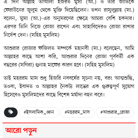
এ দিন আল্লাহ তাআলা হজরত মুসা (আ.) ও তাঁর জাতিকে
ফেরাউনের জুলুম থেকে মুক্তি দিয়েছিলেন। তখন রাসুলুল্লাহ (সা.)
বলেন, মুসা (আ.)-এর অনুসরণের ক্ষেত্রে আমরা বেশি হকদার।
এরপর তিনি নিজে রোজা রাখেন এবং সাহাবিদেরও রোজা রাখার
নির্দেশ দেন। (সহিহ মুসলিম)
আশুরার রোজার ফজিলত সম্পর্কে মহানবী (সা.) বলেছেন, আমি
আল্লাহর কাছে আশা করি, আশুরার দিনের রোজা পূর্ববর্তী এক
বছরের (সগিরা) গুনাহ মাফের কারণ হবে। (সহিহ মুসলিম)
তাই মহররম মাস শুধু হিজরি নববর্ষের সূচনা নয়, বরং আত্মশুদ্ধি,
তওবা, ইবাদত ও আল্লাহর নৈকট্য লাভের এক গুরুত্বপূর্ণ সুযোগ
হিসেবেও মুসলিমদের কাছে বিশেষ মর্যাদা বহন করে।
#ইসলামিক_জ্ঞান
#মহররম_মাস
#আশুরার_রোজা
আরো পড়ুন