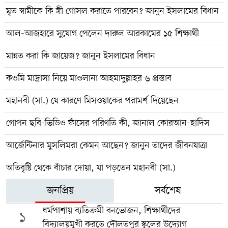
মৃত স্বামীকে কি স্ত্রী গোসল করাতে পারবেন? জানুন ইসলামের বিধান
আল-আজহারে সুযোগ পেলেন দারুল আরকামের ১৫ শিক্ষার্থী
মান্নত করা কি জায়েজ? জানুন ইসলামের বিধান
কওমি মাদ্রাসা নিয়ে মাওলানা আহমাদুল্লাহর ৬ প্রস্তাব
মহানবী (সা.) যে কারণে মিসওয়াকের পরামর্শ দিয়েছেন
গোপন ছবি-ভিডিও ফাঁসের পরিণতি কী, জানাল কোরআন-হাদিস
আর্জেন্টিনার মুসলিমরা কেমন আছেন? জানুন তাদের জীবনযাত্রা
অতিবৃষ্টি থেকে বাঁচার দোয়া, যা পড়তেন মহানবী (সা.)
জনপ্রিয়
সর্বশেষ
ধর্মপাশায় ব্যতিক্রমী বনভোজন, শিক্ষার্থীদের
১
বিদ্যালয়মুখী করতে দৌলতপুর স্কুলের উদ্যোগ