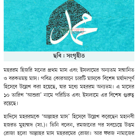
ছবি : সংগৃহীত
মহররম হিজরি সনের প্রথম মাস এবং ইসলামের অন্যতম সম্মানিত
ও বরকতময় মাস। পবিত্র কোরআনে চারটি মাসকে বিশেষ মর্যাদাপূর্ণ
হিসেবে উল্লেখ করা হয়েছে, যার মধ্যে মহররম অন্যতম। এ মাসের
১০ তারিখ ‘আশুরা’ নামে পরিচিত এবং ইসলামে এর বিশেষ গুরুত্ব
রয়েছে।
হাদিসে মহররমকে ‘আল্লাহর মাস’ হিসেবে উল্লেখ করেছেন মহানবী
হজরত মুহাম্মদ (সা.)। তিনি বলেন, রমজানের পর সবচেয়ে উত্তম
রোজা হলো আল্লাহর মাস মহররমের রোজা। আর ফরজ নামাজের