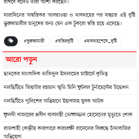
রাখবে বলেও তারা আশা করছেন।
সারাদিনের অস্বস্তিকর আবহাওয়া ও দাবদাহের পর সন্ধ্যার এই বৃষ্টি
ভুরুঙ্গামারীর মানুষের জন্য যেন এক টুকরো স্বস্তি হয়ে এসেছে।
#ভুরুঙ্গামারী
#স্বস্তিরবৃষ্টি
#দাবদাহশেষে_বৃষ্টি
আরো পড়ুন
ছাতকের সাংবাদিক তাজিদুল ইসলামের মাস্টার্সে কৃতিত্ব
নলছিটিতে জিয়াউর রহমান স্মৃতি মিনি ফুটবল টুর্নামেন্টের উদ্বোধন
নলছিটিতে পুলিশের অভিযানে ইয়াবাসহ যুবক আটক
ফুলদী বাজারের প্রবীণ ব্যবসায়ী তোফাজ্জল হোসেনের মৃত্যুতে শোক
রাজশাহী কেন্দ্রীয় কারাগারে কারারক্ষী রাসেলের বিরুদ্ধে চাঁদাবাজির
অভিযোগ