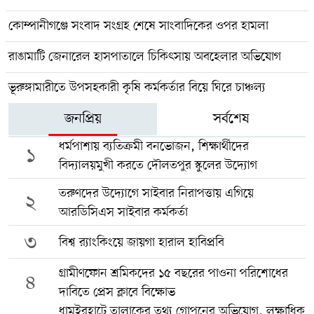
কোম্পানীগঞ্জে সংবাদ সংগ্রহ শেষে সাংবাদিকের ওপর হামলা
রাঙামাটি জেনারেল হাসপাতালে চিকিৎসায় অবহেলার অভিযোগ
ভূরুঙ্গামারীতে উপসহকারী কৃষি কর্মকর্তার বিয়ে ঘিরে চাঞ্চল্য
জনপ্রিয়
সর্বশেষ
ধর্মপাশায় ব্যতিক্রমী বনভোজন, শিক্ষার্থীদের
১
বিদ্যালয়মুখী করতে দৌলতপুর স্কুলের উদ্যোগ
তরুণদের উদ্যোগে সাইবার নিরাপত্তায় এগিয়ে
২
আরডিসিএস সাইবার কর্মকর্তা
৩
বিশ্ব র‍্যাংকিংয়ে জায়গা হারাল হাবিপ্রবি
গ্রামীণফোন শ্রমিকদের ১৫ বছরের পাওনা পরিশোধের
৪
দাবিতে প্রেস ক্লাবে বিক্ষোভ
ধামইরহাটে তালাকের তথ্য গোপনের অভিযোগ, লক্ষাধিক