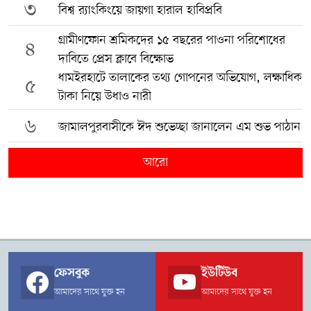
৩
বিশ্ব র‍্যাংকিংয়ে জায়গা হারাল হাবিপ্রবি
গ্রামীণফোন শ্রমিকদের ১৫ বছরের পাওনা পরিশোধের
৪
দাবিতে প্রেস ক্লাবে বিক্ষোভ
ধামইরহাটে তালাকের তথ্য গোপনের অভিযোগ, লক্ষাধিক
৫
টাকা নিয়ে উধাও নারী
৬
জামালপুরবাসীকে ঈদ শুভেচ্ছা জানালেন এম শুভ পাঠান
আরো
ফেসবুক
ইউটিউব
আমাদের সাথে যুক্ত হন
আমাদের সাথে যুক্ত হন