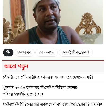
#লক্ষ্মীপুর
#কমলনগর
#রাজনৈতিক_হামলা
আরো পড়ুন
রৌমারী-চর শৌলমারীসহ ক্ষতিগ্রস্ত এলাকা ঘুরে দেখলেন মন্ত্রী
খুলনায় ৩৯৫৮ ইয়াবাসহ বিএনপির মিডিয়া সেলের
পরিচয়পত্রধারীসহ গ্রেপ্তার ৪
পাল্টাপাল্টি মিছিলের পর একপক্ষের সমাবেশ, মোতায়েন ছিল পুলিশ