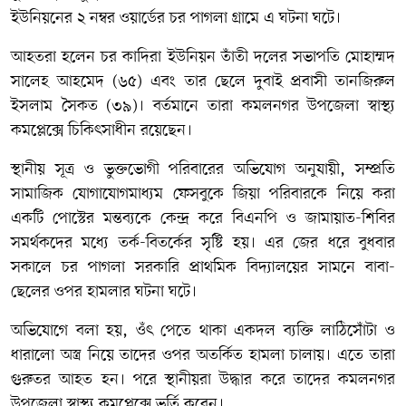
ইউনিয়নের ২ নম্বর ওয়ার্ডের চর পাগলা গ্রামে এ ঘটনা ঘটে।
আহতরা হলেন চর কাদিরা ইউনিয়ন তাঁতী দলের সভাপতি মোহাম্মদ
সালেহ আহমেদ (৬৫) এবং তার ছেলে দুবাই প্রবাসী তানজিরুল
ইসলাম সৈকত (৩৯)। বর্তমানে তারা কমলনগর উপজেলা স্বাস্থ্য
কমপ্লেক্সে চিকিৎসাধীন রয়েছেন।
স্থানীয় সূত্র ও ভুক্তভোগী পরিবারের অভিযোগ অনুযায়ী, সম্প্রতি
সামাজিক যোগাযোগমাধ্যম ফেসবুকে জিয়া পরিবারকে নিয়ে করা
একটি পোস্টের মন্তব্যকে কেন্দ্র করে বিএনপি ও জামায়াত-শিবির
সমর্থকদের মধ্যে তর্ক-বিতর্কের সৃষ্টি হয়। এর জের ধরে বুধবার
সকালে চর পাগলা সরকারি প্রাথমিক বিদ্যালয়ের সামনে বাবা-
ছেলের ওপর হামলার ঘটনা ঘটে।
অভিযোগে বলা হয়, ওঁৎ পেতে থাকা একদল ব্যক্তি লাঠিসোঁটা ও
ধারালো অস্ত্র নিয়ে তাদের ওপর অতর্কিত হামলা চালায়। এতে তারা
গুরুতর আহত হন। পরে স্থানীয়রা উদ্ধার করে তাদের কমলনগর
উপজেলা স্বাস্থ্য কমপ্লেক্সে ভর্তি করেন।