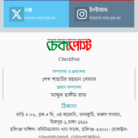
এক্স
ইনস্টাগ্রাম
আমাদের সাথে যুক্ত হন
আমাদের সাথে যুক্ত হন
CheckPost
সম্পাদক ও প্রকাশক
শেখ শাহাউর রহমান বেলাল
প্রধান সম্পাদক
আব্দুল হাকীম রাজ
ঠিকানা
বাড়ি # ০৬, ব্লক # বি, ৩য় কলোনি, লালকুঠি, দারুস সালাম,
মিরপুর-১,ঢাকা-১২১৬
হবিগঞ্জ অফিস: বদিউজ্জামান খান সড়ক, হবিগঞ্জ-৩৩০০। মোবাইল:
০১৯৩১৪৬১৩৬৪, ০১৭৬৩৭১৫২৯১