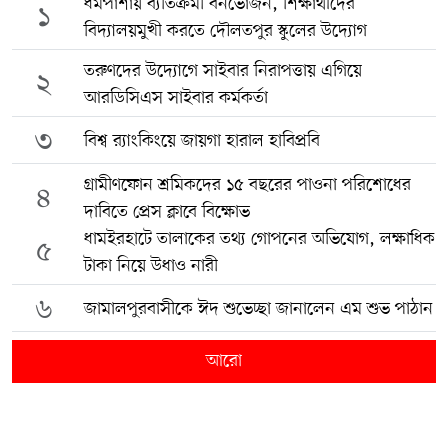
ধর্মপাশায় ব্যতিক্রমী বনভোজন, শিক্ষার্থীদের
১
বিদ্যালয়মুখী করতে দৌলতপুর স্কুলের উদ্যোগ
তরুণদের উদ্যোগে সাইবার নিরাপত্তায় এগিয়ে
২
আরডিসিএস সাইবার কর্মকর্তা
৩
বিশ্ব র‍্যাংকিংয়ে জায়গা হারাল হাবিপ্রবি
গ্রামীণফোন শ্রমিকদের ১৫ বছরের পাওনা পরিশোধের
৪
দাবিতে প্রেস ক্লাবে বিক্ষোভ
ধামইরহাটে তালাকের তথ্য গোপনের অভিযোগ, লক্ষাধিক
৫
টাকা নিয়ে উধাও নারী
৬
জামালপুরবাসীকে ঈদ শুভেচ্ছা জানালেন এম শুভ পাঠান
আরো