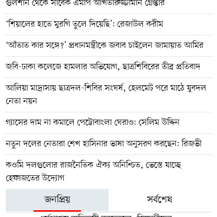
গুলশান থেকে সাবেক এমপি আখতারুজ্জামান গ্রেপ্তার
‘শিয়ালের হাতে মুরগি তুলে দিয়েছি’: রেজাউল করীম
‘আঁতাত কার সঙ্গে?’ প্রধানমন্ত্রীকে জবাব চাইলেন জামায়াত আমির
জবি-ঢাকা কলেজে হামলার অভিযোগ, ছাত্রশিবিরের তীব্র প্রতিবাদ
আলিয়া মাদ্রাসায় ছাত্রদল-শিবির সংঘর্ষ, হেলমেট পরে মাঠে যুবদল
নেতা নয়ন
গ্যাসের দাম না কমালে পেট্রোবাংলা ঘেরাও: সেলিম উদ্দিন
নতুন দলের নেতারা শেখ হাসিনার ভাষা অনুসরণ করছেন: রিজভী
কওমি দলগুলোর রাজনৈতিক ঐক্য অনিশ্চিত, ভেস্তে যাচ্ছে
হেফাজতের উদ্যোগ
জনপ্রিয়
সর্বশেষ