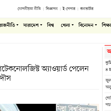
গোপনীয়তা নীতি
বিজ্ঞাপন
ই-পেপার
কনভার্টার
রাজনীতি
সারাদেশ
বিশ্ব
খেলা
বিনোদন
শিক্ষ
আ
কুম
োটেকনোলজিস্ট অ্যাওয়ার্ড পেলেন
৪ হ
রদৌস
জুল
অন
গোব
পচ