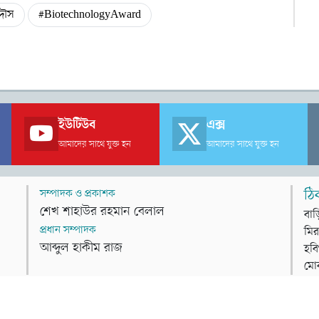
দৌস
#BiotechnologyAward
ইউটিউব
এক্স
আমাদের সাথে যুক্ত হন
আমাদের সাথে যুক্ত হন
সম্পাদক ও প্রকাশক
ঠি
শেখ শাহাউর রহমান বেলাল
বাড
প্রধান সম্পাদক
মির
আব্দুল হাকীম রাজ
হবি
মো