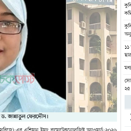
কুব
কম
কুব
অনু
১১ 
ছাত
মধ্
সোহ
২৫
 ড. জান্নাতুল ফেরদৌস।
িজে)-এর এশিয়ান ইয়াং বায়োটেকনোলজিস্ট অ্যাওয়ার্ড-২০২৬