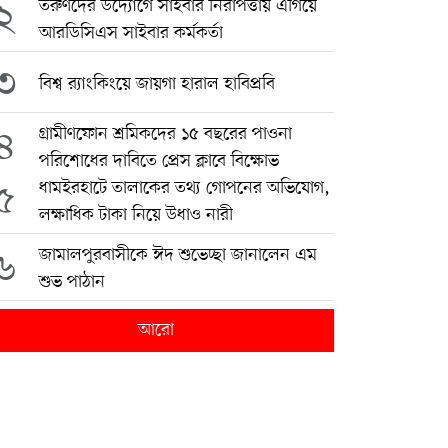
২
তরুণদের উদ্যোগে সাইবার নিরাপত্তায় এগিয়ে
আরডিসিএস সাইবার কর্মকর্তা
৩
বিশ্ব র‍্যাংকিংয়ে জায়গা হারাল হাবিপ্রবি
৪
গ্রামীণফোন শ্রমিকদের ১৫ বছরের পাওনা
পরিশোধের দাবিতে প্রেস ক্লাবে বিক্ষোভ
৫
ধামইরহাটে তালাকের তথ্য গোপনের অভিযোগ,
লক্ষাধিক টাকা নিয়ে উধাও নারী
৬
জামালপুরবাসীকে ঈদ শুভেচ্ছা জানালেন এম
শুভ পাঠান
আরো