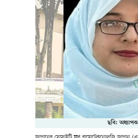
ছবি: অধ্যাপক
জাপানের সোসাইটি ফর বায়োটেকনোলজি জাপান (এসব