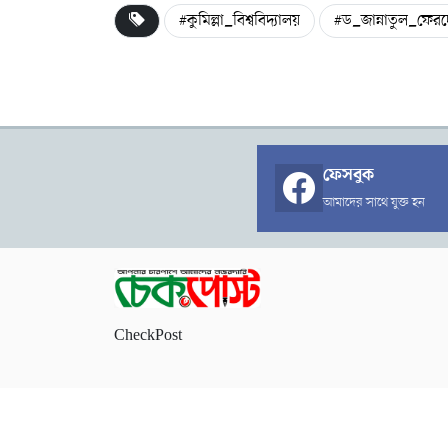
#কুমিল্লা_বিশ্ববিদ্যালয়
#ড_জান্নাতুল_ফের
ফেসবুক
আমাদের সাথে যুক্ত হন
CheckPost
কপিরাইট চেকপোস্ট © ২০২৬ । সর্বস্ব সংরক্ষিত