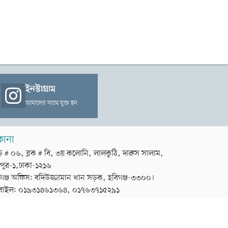
ইনস্টাগ্রাম
আমাদের সাথে যুক্ত হন
কানা
়ি # ০৬, ব্লক # বি, ৩য় কলোনি, লালকুঠি, দারুস সালাম,
পুর-১,ঢাকা-১২১৬
গঞ্জ অফিস: বদিউজ্জামান খান সড়ক, হবিগঞ্জ-৩৩০০।
বাইল: ০১৯৩১৪৬১৩৬৪, ০১৭৬৩৭১৫২৯১
ডেভেলপার
টেক তরঙ্গ