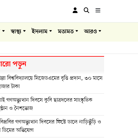
া
স্বাস্থ্য
ইসলাম
মতামত
আরও
রো পড়ুন
িল্লা বিশ্ববিদ্যালয়ে সিজেডএমের বৃত্তি প্রদান, ৩০ মাসে
াজার টাকা
াই গণঅভ্যুত্থান দিবসে কুবি ছাত্রদলের সাংস্কৃতিক
ুষ্ঠান ও নৈশভোজ
িপ্রবির গণঅভ্যুত্থান দিবসের ফিস্টে ডালে নাড়িভুঁড়ি ও
া ডিমের অভিযোগ