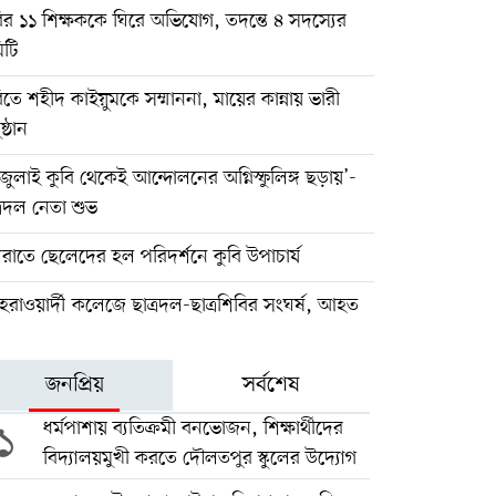
ির ১১ শিক্ষককে ঘিরে অভিযোগ, তদন্তে ৪ সদস্যের
িটি
িতে শহীদ কাইয়ুমকে সম্মাননা, মায়ের কান্নায় ভারী
ষ্ঠান
জুলাই কুবি থেকেই আন্দোলনের অগ্নিস্ফুলিঙ্গ ছড়ায়’-
্রদল নেতা শুভ
যরাতে ছেলেদের হল পরিদর্শনে কুবি উপাচার্য
রাওয়ার্দী কলেজে ছাত্রদল-ছাত্রশিবির সংঘর্ষ, আহত
জনপ্রিয়
সর্বশেষ
১
ধর্মপাশায় ব্যতিক্রমী বনভোজন, শিক্ষার্থীদের
বিদ্যালয়মুখী করতে দৌলতপুর স্কুলের উদ্যোগ