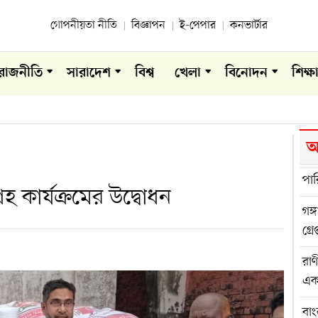
গোপনীয়তা নীতি
বিজ্ঞাপন
ই-পেপার
কনভার্টার
রাজনীতি
সারাদেশ
বিশ্ব
খেলা
বিনোদন
শিক্ষ
আ
পার
 কার্যক্রমের উদ্বোধন
গঙ্
গ্র
রা
একস
বাং