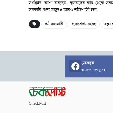
সংশ্লিষ্টরা আশা করছেন, কৃষকদের কাছ থেকে সরাসরি
সরকারি খাদ্য মজুদও আরও শক্তিশালী হবে।
#নীলফামারী
#বোরোধানসংগ্রহ
#কৃষ
ফেসবুক
আমাদের সাথে যুক্ত হন
CheckPost