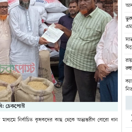
আব
ভুর
এম
সা
ঘি
রা
রু
ক্য
নিত
ি: চেকপোস্ট
াধ্যমে নির্বাচিত কৃষকদের কাছ থেকে অভ্যন্তরীণ বোরো ধান