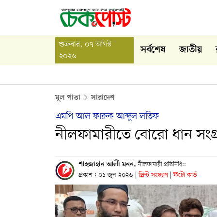
শুক্রবার, ০৭ আগস্ট
সর্বশেষ
জাতীয়
২০২৬
মূল পাতা
সারাদেশ
এমপি আল ফারুক আব্দুল লতিফ
নীলফামারীতে বোরো ধান সংগ্রহ
শাহজাহান আলী মনন,
নীলফামারী প্রতিনিধি::
প্রকাশ : ০১ জুন ২০২৬
|
প্রিন্ট সংস্করণ
|
ফটো কার্ড