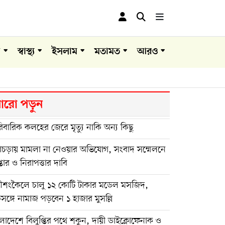
া
স্বাস্থ্য
ইসলাম
মতামত
আরও
রো পড়ুন
িবারিক কলহের জেরে মৃত্যু নাকি অন্য কিছু
গাচড়ায় মামলা না নেওয়ার অভিযোগ, সংবাদ সম্মেলনে
েপ্তার ও নিরাপত্তার দাবি
ণীশংকৈলে চালু ১২ কোটি টাকার মডেল মসজিদ,
ঙ্গে নামাজ পড়বেন ১ হাজার মুসল্লি
লাদেশে বিলুপ্তির পথে শকুন, দায়ী ডাইক্লোফেনাক ও