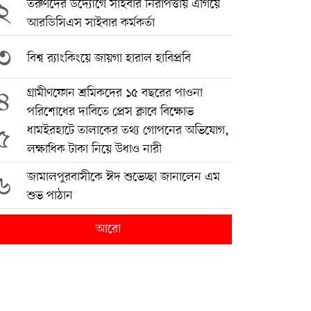
২
তরুণদের উদ্যোগে সাইবার নিরাপত্তায় এগিয়ে
আরডিসিএস সাইবার কর্মকর্তা
৩
বিশ্ব র‍্যাংকিংয়ে জায়গা হারাল হাবিপ্রবি
৪
গ্রামীণফোন শ্রমিকদের ১৫ বছরের পাওনা
পরিশোধের দাবিতে প্রেস ক্লাবে বিক্ষোভ
৫
ধামইরহাটে তালাকের তথ্য গোপনের অভিযোগ,
লক্ষাধিক টাকা নিয়ে উধাও নারী
৬
জামালপুরবাসীকে ঈদ শুভেচ্ছা জানালেন এম
শুভ পাঠান
আরো