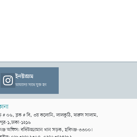
ইনস্টাগ্রাম
আমাদের সাথে যুক্ত হন
কানা
়ি # ০৬, ব্লক # বি, ৩য় কলোনি, লালকুঠি, দারুস সালাম,
পুর-১,ঢাকা-১২১৬
গঞ্জ অফিস: বদিউজ্জামান খান সড়ক, হবিগঞ্জ-৩৩০০।