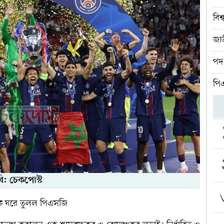
বিশ
জা
পদ 
পি
ি: চেকপোস্ট
ট্রফি ঘরে তুলল পিএসজি