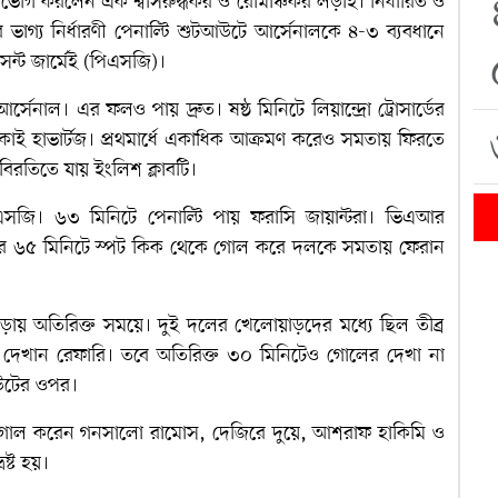
উপভোগ করলেন এক শ্বাসরুদ্ধকর ও রোমাঞ্চকর লড়াই। নির্ধারিত ও
গ্য নির্ধারণী পেনাল্টি শুটআউটে আর্সেনালকে ৪-৩ ব্যবধানে
সেন্ট জার্মেই (পিএসজি)।
সেনাল। এর ফলও পায় দ্রুত। ষষ্ঠ মিনিটে লিয়ান্দ্রো ট্রোসার্ডের
কাই হাভার্টজ। প্রথমার্ধে একাধিক আক্রমণ করেও সমতায় ফিরতে
িরতিতে যায় ইংলিশ ক্লাবটি।
 পিএসজি। ৬৩ মিনিটে পেনাল্টি পায় ফরাসি জায়ান্টরা। ভিএআর
এরপর ৬৫ মিনিটে স্পট কিক থেকে গোল করে দলকে সমতায় ফেরান
ায় অতিরিক্ত সময়ে। দুই দলের খেলোয়াড়দের মধ্যে ছিল তীব্র
ার্ডও দেখান রেফারি। তবে অতিরিক্ত ৩০ মিনিটেও গোলের দেখা না
টআউটের ওপর।
 গোল করেন গনসালো রামোস, দেজিরে দুয়ে, আশরাফ হাকিমি ও
ষ্ট হয়।