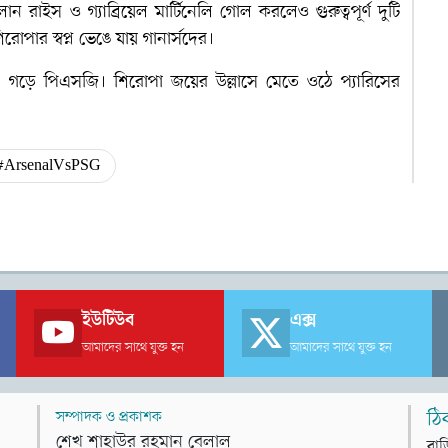
 রাইস ও গ্যাব্রিয়েল মার্টিনেলি গোল করলেও গুরুত্বপূর্ণ দুটি
পার স্বপ্ন ভেঙে যায় গানার্সদের।
াস গড়ে পিএসজি। শিরোপা জয়ের উল্লাসে মেতে ওঠে প্যারিসের
#ArsenalVsPSG
ইউটিউব
এক্স
আমাদের সাথে যুক্ত হন
আমাদের সাথে যুক্ত হন
সম্পাদক ও প্রকাশক
ঠি
শেখ শাহাউর রহমান বেলাল
বাড