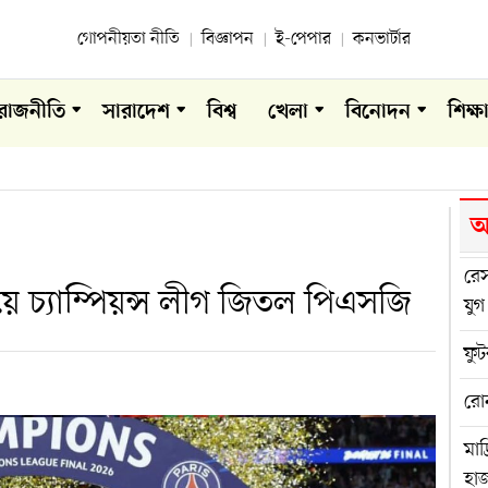
গোপনীয়তা নীতি
বিজ্ঞাপন
ই-পেপার
কনভার্টার
রাজনীতি
সারাদেশ
বিশ্ব
খেলা
বিনোদন
শিক্ষ
আ
রে
য়ে চ্যাম্পিয়ন্স লীগ জিতল পিএসজি
যুগ
ফুট
রো
মাদ
হা