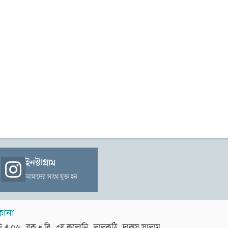
ইনস্টাগ্রাম
আমাদের সাথে যুক্ত হন
কানা
়ি # ০৬, ব্লক # বি, ৩য় কলোনি, লালকুঠি, দারুস সালাম,