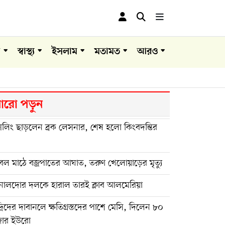
া
স্বাস্থ্য
ইসলাম
মতামত
আরও
রো পড়ুন
সলিং ছাড়লেন ব্রক লেসনার, শেষ হলো কিংবদন্তির
বল মাঠে বজ্রপাতের আঘাত, তরুণ খেলোয়াড়ের মৃত্যু
নালদোর দলকে হারাল তারই ক্লাব আলমেরিয়া
্রিদের দাবানলে ক্ষতিগ্রস্তদের পাশে মেসি, দিলেন ৮০
জার ইউরো