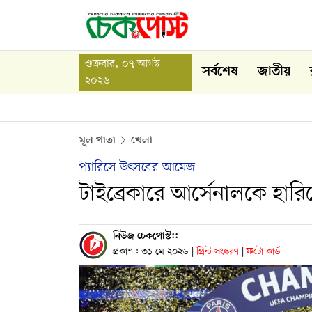
শুক্রবার, ০৭ আগস্ট
সর্বশেষ
জাতীয়
২০২৬
মূল পাতা
খেলা
প্যারিসে উৎসবের আমেজ
টাইব্রেকারে আর্সেনালকে হারি
নিউজ চেকপোস্ট::
প্রকাশ : ৩১ মে ২০২৬
|
প্রিন্ট সংস্করণ
|
ফটো কার্ড