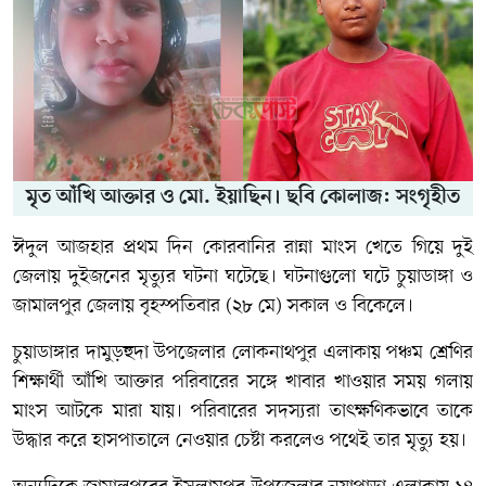
মৃত আঁখি আক্তার ও মো. ইয়াছিন। ছবি কোলাজ: সংগৃহীত
ঈদুল আজহার প্রথম দিন কোরবানির রান্না মাংস খেতে গিয়ে দুই
জেলায় দুইজনের মৃত্যুর ঘটনা ঘটেছে। ঘটনাগুলো ঘটে চুয়াডাঙ্গা ও
জামালপুর জেলায় বৃহস্পতিবার (২৮ মে) সকাল ও বিকেলে।
চুয়াডাঙ্গার দামুড়হুদা উপজেলার লোকনাথপুর এলাকায় পঞ্চম শ্রেণির
শিক্ষার্থী আঁখি আক্তার পরিবারের সঙ্গে খাবার খাওয়ার সময় গলায়
মাংস আটকে মারা যায়। পরিবারের সদস্যরা তাৎক্ষণিকভাবে তাকে
উদ্ধার করে হাসপাতালে নেওয়ার চেষ্টা করলেও পথেই তার মৃত্যু হয়।