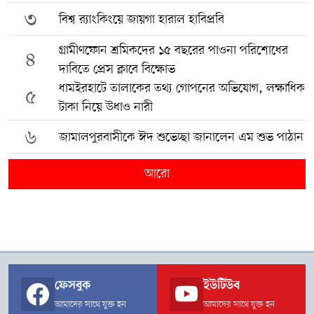
৩
বিশ্ব র‍্যাংকিংয়ে জায়গা হারাল হাবিপ্রবি
গ্রামীণফোন শ্রমিকদের ১৫ বছরের পাওনা পরিশোধের
৪
দাবিতে প্রেস ক্লাবে বিক্ষোভ
ধামইরহাটে তালাকের তথ্য গোপনের অভিযোগ, লক্ষাধিক
৫
টাকা নিয়ে উধাও নারী
৬
জামালপুরবাসীকে ঈদ শুভেচ্ছা জানালেন এম শুভ পাঠান
আরো
ফেসবুক
ইউটিউব
আমাদের সাথে যুক্ত হন
আমাদের সাথে যুক্ত হন