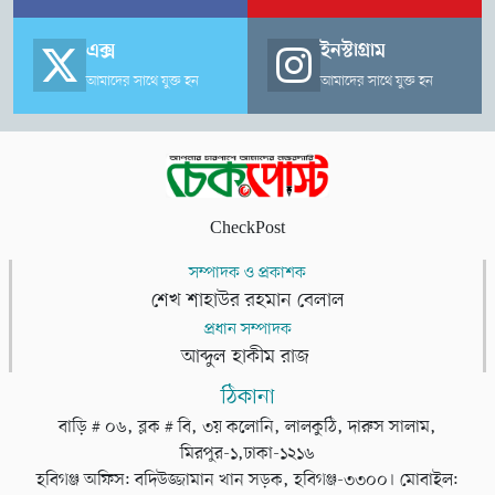
এক্স
ইনস্টাগ্রাম
আমাদের সাথে যুক্ত হন
আমাদের সাথে যুক্ত হন
CheckPost
সম্পাদক ও প্রকাশক
শেখ শাহাউর রহমান বেলাল
প্রধান সম্পাদক
আব্দুল হাকীম রাজ
ঠিকানা
বাড়ি # ০৬, ব্লক # বি, ৩য় কলোনি, লালকুঠি, দারুস সালাম,
মিরপুর-১,ঢাকা-১২১৬
হবিগঞ্জ অফিস: বদিউজ্জামান খান সড়ক, হবিগঞ্জ-৩৩০০। মোবাইল: