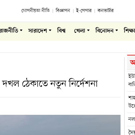
গোপনীয়তা নীতি
বিজ্ঞাপন
ই-পেপার
কনভার্টার
রাজনীতি
সারাদেশ
বিশ্ব
খেলা
বিনোদন
শিক্ষ
আ
ইউন
 দখল ঠেকাতে নতুন নির্দেশনা
বা
শা
উত
নলছ
সৈয়