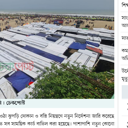
শিক
সা
আ
সা
কমল
অভ
উল্
মৃত্য
ি : চেকপোস্ট
া ঝুপড়ি দোকান ও বস্তি নিয়ন্ত্রণে নতুন নির্দেশনা জারি করেছে
ৃত সব সাময়িক কার্ড বাতিল করা হয়েছে। পাশাপাশি নতুন কোনো