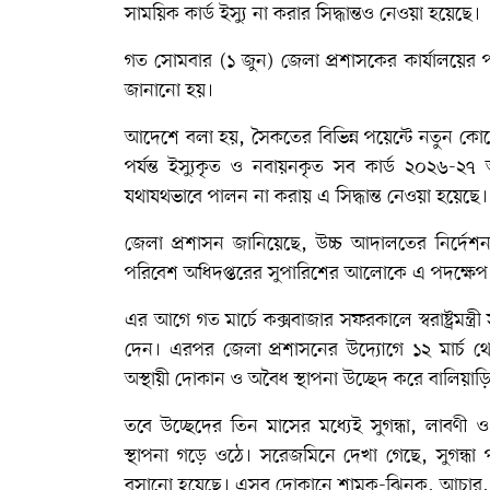
সাময়িক কার্ড ইস্যু না করার সিদ্ধান্তও নেওয়া হয়েছে।
গত সোমবার (১ জুন) জেলা প্রশাসকের কার্যালয়ের 
জানানো হয়।
আদেশে বলা হয়, সৈকতের বিভিন্ন পয়েন্টে নতুন কো
পর্যন্ত ইস্যুকৃত ও নবায়নকৃত সব কার্ড ২০২৬-২৭ 
যথাযথভাবে পালন না করায় এ সিদ্ধান্ত নেওয়া হয়েছে।
জেলা প্রশাসন জানিয়েছে, উচ্চ আদালতের নির্দেশনা,
পরিবেশ অধিদপ্তরের সুপারিশের আলোকে এ পদক্ষেপ 
এর আগে গত মার্চে কক্সবাজার সফরকালে স্বরাষ্ট্রমন্
দেন। এরপর জেলা প্রশাসনের উদ্যোগে ১২ মার্চ থে
অস্থায়ী দোকান ও অবৈধ স্থাপনা উচ্ছেদ করে বালিয়া
তবে উচ্ছেদের তিন মাসের মধ্যেই সুগন্ধা, লাবণ
স্থাপনা গড়ে ওঠে। সরেজমিনে দেখা গেছে, সুগন্ধা
বসানো হয়েছে। এসব দোকানে শামুক-ঝিনুক, আচার, চা, প