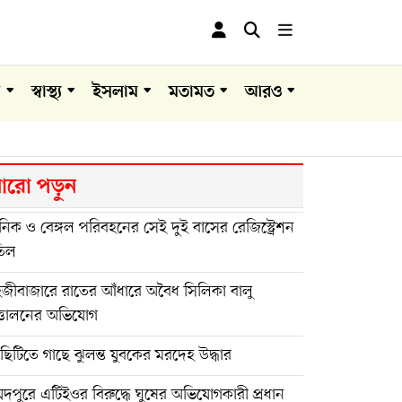
া
স্বাস্থ্য
ইসলাম
মতামত
আরও
রো পড়ুন
িক ও বেঙ্গল পরিবহনের সেই দুই বাসের রেজিস্ট্রেশন
তিল
হজীবাজারে রাতের আঁধারে অবৈধ সিলিকা বালু
্তোলনের অভিযোগ
িটিতে গাছে ঝুলন্ত যুবকের মরদেহ উদ্ধার
দপুরে এটিইওর বিরুদ্ধে ঘুষের অভিযোগকারী প্রধান