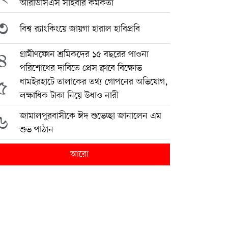
আরডিসিএস সাইবার কর্মকর্তা
৩
বিশ্ব র‍্যাংকিংয়ে জায়গা হারাল হাবিপ্রবি
৪
গ্রামীণফোন শ্রমিকদের ১৫ বছরের পাওনা
পরিশোধের দাবিতে প্রেস ক্লাবে বিক্ষোভ
৫
ধামইরহাটে তালাকের তথ্য গোপনের অভিযোগ,
লক্ষাধিক টাকা নিয়ে উধাও নারী
৬
জামালপুরবাসীকে ঈদ শুভেচ্ছা জানালেন এম
শুভ পাঠান
আরো