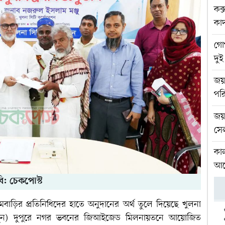
কক
কা
গো
দু
জয়প
পরি
জয়প
সে
কা
আলো
ি: চেকপোস্ট
বাড়ির প্রতিনিধিদের হাতে অনুদানের অর্থ তুলে দিয়েছে খুলনা
 জুন) দুপুরে নগর ভবনের জিআইজেড মিলনায়তনে আয়োজিত