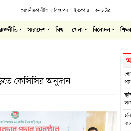
গোপনীয়তা নীতি
বিজ্ঞাপন
ই-পেপার
কনভার্টার
রাজনীতি
সারাদেশ
বিশ্ব
খেলা
বিনোদন
শিক্ষ
আ
গোব
িতে কেসিসির অনুদান
পচ
কুড়
লা
হব
বাস