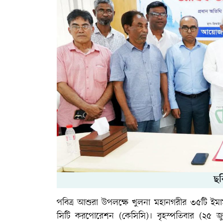
ছব
পবিত্র আশুরা উপলক্ষে খুলনা মহানগরীর ৩৫টি ইমাম
সিটি করপোরেশন (কেসিসি)। বৃহস্পতিবার (২৫