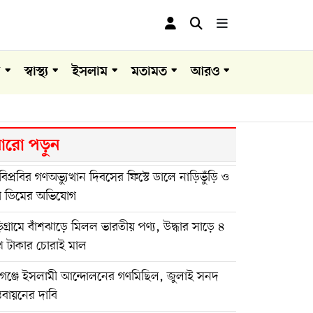
া
স্বাস্থ্য
ইসলাম
মতামত
আরও
রো পড়ুন
িপ্রবির গণঅভ্যুত্থান দিবসের ফিস্টে ডালে নাড়িভুঁড়ি ও
া ডিমের অভিযোগ
িগ্রামে বাঁশঝাড়ে মিলল ভারতীয় পণ্য, উদ্ধার সাড়ে ৪
খ টাকার চোরাই মাল
িগঞ্জে ইসলামী আন্দোলনের গণমিছিল, জুলাই সনদ
্তবায়নের দাবি