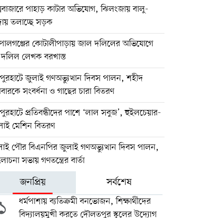
্সবাজারে পাহাড় কাটার অভিযোগ, ঝিলংজায় বালু-
দায় তলাচ্ছে সড়ক
পালগঞ্জের কোটালীপাড়ায় জাল দলিলের অভিযোগে
ই দলিল লেখক বরখাস্ত
ুরহাটে জুলাই গণঅভ্যুত্থান দিবস পালন, শহীদ
বারকে সংবর্ধনা ও গাছের চারা বিতরণ
ুরহাটে প্রতিবন্ধীদের পাশে ‘লাল সবুজ’, হুইলচেয়ার-
লাই মেশিন বিতরণ
লাই পৌর বিএনপির জুলাই গণঅভ্যুত্থান দিবস পালন,
চনা সভায় গণতন্ত্রের বার্তা
জনপ্রিয়
সর্বশেষ
১
ধর্মপাশায় ব্যতিক্রমী বনভোজন, শিক্ষার্থীদের
বিদ্যালয়মুখী করতে দৌলতপুর স্কুলের উদ্যোগ