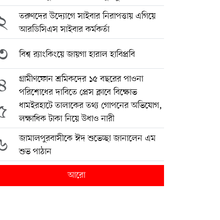
২
তরুণদের উদ্যোগে সাইবার নিরাপত্তায় এগিয়ে
আরডিসিএস সাইবার কর্মকর্তা
৩
বিশ্ব র‍্যাংকিংয়ে জায়গা হারাল হাবিপ্রবি
৪
গ্রামীণফোন শ্রমিকদের ১৫ বছরের পাওনা
পরিশোধের দাবিতে প্রেস ক্লাবে বিক্ষোভ
৫
ধামইরহাটে তালাকের তথ্য গোপনের অভিযোগ,
লক্ষাধিক টাকা নিয়ে উধাও নারী
৬
জামালপুরবাসীকে ঈদ শুভেচ্ছা জানালেন এম
শুভ পাঠান
আরো