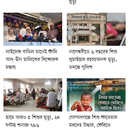
মৃত্যু
লাইসেন্স বাতিল মানেই ফাঁসি
নাগেশ্বরীতে ৬ বছরের শিশু
আদ্-দ্বীন মালিকের বিস্ফোরক
সুমাইয়ার রহস্যজনক মৃত্যু,
মন্তব্য
তদন্তে পুলিশ
হামে আরও ৫ শিশুর মৃত্যু, ২৪
গোপালগঞ্জে শিশু ফাতেমার
ঘণ্টায় শনাক্ত ৭৯৬
মরদেহ উদ্ধার, ফেরিতে