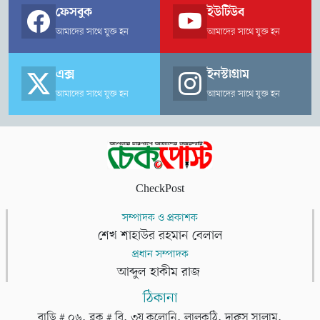
ফেসবুক
ইউটিউব
আমাদের সাথে যুক্ত হন
আমাদের সাথে যুক্ত হন
এক্স
ইনস্টাগ্রাম
আমাদের সাথে যুক্ত হন
আমাদের সাথে যুক্ত হন
CheckPost
সম্পাদক ও প্রকাশক
শেখ শাহাউর রহমান বেলাল
প্রধান সম্পাদক
আব্দুল হাকীম রাজ
ঠিকানা
বাড়ি # ০৬, ব্লক # বি, ৩য় কলোনি, লালকুঠি, দারুস সালাম,