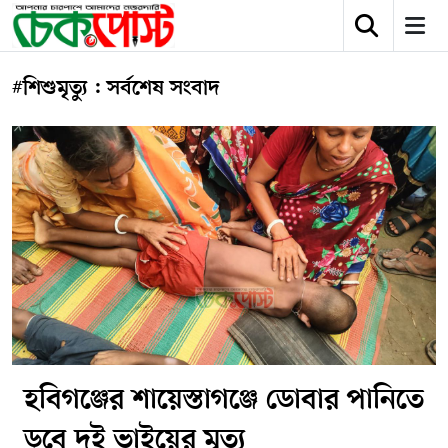
#শিশুমৃত্যু : সর্বশেষ সংবাদ
হবিগঞ্জের শায়েস্তাগঞ্জে ডোবার পানিতে
ডুবে দুই ভাইয়ের মৃত্যু