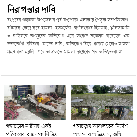
নিরাপত্তার দাবি
রংপুরের গঙ্গাচড়া উপজেলার পূর্ব মধ্যপাড়া এলাকায় পৈতৃক সম্পত্তি ভাগ-
বণ্টনকে কেন্দ্র করে হামলা, হত্যাচেষ্টা, স্বর্ণালংকার ছিনতাই, শ্লীলতাহানি
ও বাড়িঘরে ভাঙচুরের অভিযোগ এনে সংবাদ সম্মেলন করেছেন এক
ভুক্তভোগী পরিবার। তাদের দাবি, অভিযোগ নিয়ে থানায় গেলেও মামলা
গ্রহণ করা হয়নি। পরে আদালতে মামলা দায়েরের পর অভিযুক্তরা মামলা
তুলে নিতে চাপ দিচ্ছে এবং প্রাণনাশের হুমকি দিচ্ছে।সংবাদ সম্মেলনে
লিখিত বক্তব্য পাঠ করেন শরিফুল ইসলামের মেয়ে শারমিন আক্তার। এ
সময় উপস্থিত ছিলেন ভুক্তভোগী শরিফুল ইসলাম (৫২) ও পরিবারের
সদস্যরা।লিখিত বক্তব্যে বলা হয়, গঙ্গাচড়া ইউনিয়নের পূর্ব মধ্যপাড়া
এলাকায় পৈতৃক সম্পত্তি ভাগ-বণ্টন নিয়ে দীর্ঘদিন ধরে শরিফুল ইসলামের
সঙ্গে তাঁর ভাই ও ভাতিজাদের বিরোধ চলছিল। এ ঘটনায় তিনি মো.
হায়দার আলী, মো. মেরাজ আলী, মো. আব্দুস সোবহান, মো. হামিদুল
ইসলাম ও মো. হযরত বেলালকে অভিযুক্ত করেন।অভিযোগ অনুযায়ী,
গত ২১ জুলাই দুপুরে পৈতৃক জমিতে জোরপূর্বক মাপজোকের প্রতিবাদ
গঙ্গাচড়ায় নারীসহ একই
গঙ্গাচড়ায় আদালতের নির্দেশ
করলে শরিফুল ইসলামকে লাঠিসোটা ও দেশীয় অস্ত্র দিয়ে মারধর করা
পরিবারের ৪ জনকে পিটিয়ে
অমান্যের অভিযোগ, জমি