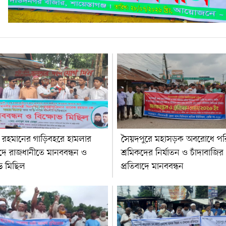
 রহমানের গাড়িবহরে হামলার
সৈয়দপুরে মহাসড়ক অবরোধে প
াদে রাজধানীতে মানববন্ধন ও
শ্রমিকদের নির্যাতন ও চাঁদাবাজির
ভ মিছিল
প্রতিবাদে মানববন্ধন