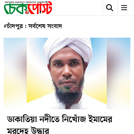
#চাঁদপুর : সর্বশেষ সংবাদ
ডাকাতিয়া নদীতে নিখোঁজ ইমামের
মরদেহ উদ্ধার