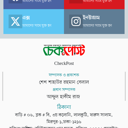
আমাদের সাথে যুক্ত হন
আমাদের সাথে যুক্ত হন
হয়। পরবর্তীতে আইনগত প্রক্রিয়া শেষে এতিমখানার সামনে জানাজা
অনুষ্ঠিত হয় এবং মরদেহ পরিবারের কাছে হস্তান্তর করা হয়। পরিবার
এক্স
ইনস্টাগ্রাম
কোনো অভিযোগ না করায় ঘটনাটিকে দুর্ঘটনা হিসেবে বিবেচনা করা
আমাদের সাথে যুক্ত হন
আমাদের সাথে যুক্ত হন
হচ্ছে।
CheckPost
সম্পাদক ও প্রকাশক
শেখ শাহাউর রহমান বেলাল
প্রধান সম্পাদক
আব্দুল হাকীম রাজ
ঠিকানা
বাড়ি # ০৬, ব্লক # বি, ৩য় কলোনি, লালকুঠি, দারুস সালাম,
মিরপুর-১,ঢাকা-১২১৬