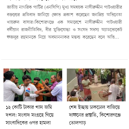
জাতীয় নাগরিক পার্টির (এনসিপি) মুখ্য সমন্বয়ক নাসীরুদ্দীন পাটওয়ারীর
বক্তব্যের প্রতিবাদ জানিয়ে ক্ষোভ প্রকাশ করেছেন জনপ্রিয় অভিনেতা
খায়রুল বাসার।কিশোরগঞ্জে এক সমাবেশে নাসীরুদ্দীন পাটওয়ারী
বর্ষীয়ান রাজনীতিবিদ, বীর মুক্তিযোদ্ধা ও সংসদ সদস্য অ্যাডভোকেট
ফজলুর রহমানকে নিয়ে অবমাননাকর মন্তব্য করেছেন বলে অভিযোগ
উঠেছে। এ ঘটনায় স্থানীয় রাজনৈতিক অঙ্গনে প্রতিক্রিয়া সৃষ্টি হয়েছে।
সামাজিক যোগাযোগমাধ্যমে দেওয়া এক পোস্টে খায়রুল বাসার
নাসীরুদ্দীন পাটওয়ারীকে ‘বেয়াদব কমেডিয়ান’ আখ্যা দেন।তিনি লেখেন,
“ফজলুর রহমান কিশোরগঞ্জের অহংকার ও পরিচয়। কোনো বহিরাগত
এসে এমন সম্মানিত অভিভাবকতুল্য ব্যক্তিত্বকে অপমান করবে, তা মেনে
নেওয়া যায় না।”অভিনেতা আরও বলেন, দায়িত্বজ্ঞানহীন বক্তব্য বন্ধ করে
আচরণ সংযত করা উচিত। তিনি দাবি করেন, কিশোরগঞ্জের মানুষের
আবেগ ও সম্মানের জায়গায় আঘাত করা হয়েছে।খায়রুল বাসার তার
পোস্টে উল্লেখ করেন, ফজলুর রহমান কিশোরগঞ্জের গুরুত্বপূর্ণ ও সম্মানিত
১২ কোটি টাকার খাস জমি
শেষ ইচ্ছায় ঢাকঢোল বাজিয়ে
ব্যক্তি। তার বিরুদ্ধে এমন মন্তব্যের নিন্দা ও প্রতিবাদ জানান তিনি।এর
দখল: সংবাদ সংগ্রহে গিয়ে
দাফনের প্রস্তুতি, কিশোরগঞ্জে
আগে সমাবেশে নাসীরুদ্দীন পাটওয়ারী ফজলুর রহমানকে নিয়ে কঠোর
সাংবাদিকের ওপর হামলা
তোলপাড়
মন্তব্য করেন এবং তাকে কিশোরগঞ্জের ‘কলঙ্ক’ হিসেবে উল্লেখ করেন বলে