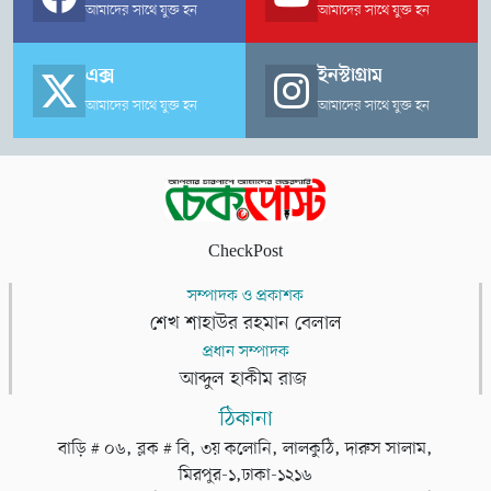
আমাদের সাথে যুক্ত হন
আমাদের সাথে যুক্ত হন
এক্স
ইনস্টাগ্রাম
আমাদের সাথে যুক্ত হন
আমাদের সাথে যুক্ত হন
CheckPost
সম্পাদক ও প্রকাশক
শেখ শাহাউর রহমান বেলাল
প্রধান সম্পাদক
আব্দুল হাকীম রাজ
ঠিকানা
বাড়ি # ০৬, ব্লক # বি, ৩য় কলোনি, লালকুঠি, দারুস সালাম,
মিরপুর-১,ঢাকা-১২১৬