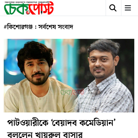
#কিশোরগঞ্জ : সর্বশেষ সংবাদ
পাটওয়ারীকে ‘বেয়াদব কমেডিয়ান’
বললেন খায়রুল বাসার