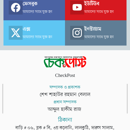
ফেসবুক
ইউটিউব
আমাদের সাথে যুক্ত হন
আমাদের সাথে যুক্ত হন
এক্স
ইনস্টাগ্রাম
আমাদের সাথে যুক্ত হন
আমাদের সাথে যুক্ত হন
CheckPost
সম্পাদক ও প্রকাশক
শেখ শাহাউর রহমান বেলাল
প্রধান সম্পাদক
আব্দুল হাকীম রাজ
ঠিকানা
বাড়ি # ০৬, ব্লক # বি, ৩য় কলোনি, লালকুঠি, দারুস সালাম,