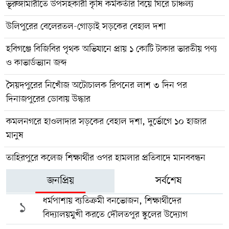
ভূরুঙ্গামারীতে উপসহকারী কৃষি কর্মকর্তার বিয়ে ঘিরে চাঞ্চল্য
উলিপুরের বেলেরতল-গোড়াই সড়কের বেহাল দশা
হবিগঞ্জে বিজিবির পৃথক অভিযানে প্রায় ১ কোটি টাকার ভারতীয় পণ্য
ও কাভার্ডভ্যান জব্দ
সৈয়দপুরের নিখোঁজ অটোচালক রিপনের লাশ ৩ দিন পর
দিনাজপুরের ডোবায় উদ্ধার
কমলনগরে হাওলাদার সড়কের বেহাল দশা, দুর্ভোগে ১০ হাজার
মানুষ
তাহিরপুরে কলেজ শিক্ষার্থীর ওপর হামলার প্রতিবাদে মানববন্ধন
জনপ্রিয়
সর্বশেষ
ধর্মপাশায় ব্যতিক্রমী বনভোজন, শিক্ষার্থীদের
১
বিদ্যালয়মুখী করতে দৌলতপুর স্কুলের উদ্যোগ