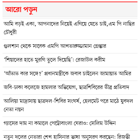
আরো পড়ুন
আমি বড়ই একা, আপনাদের নিয়েই এগিয়ে যেতে চাই,এম পি নাছির
চৌধুরী
গুলশান থেকে সাবেক এমপি আখতারুজ্জামান গ্রেপ্তার
‘শিয়ালের হাতে মুরগি তুলে দিয়েছি’: রেজাউল করীম
‘আঁতাত কার সঙ্গে?’ প্রধানমন্ত্রীকে জবাব চাইলেন জামায়াত আমির
জবি-ঢাকা কলেজে হামলার অভিযোগ, ছাত্রশিবিরের তীব্র প্রতিবাদ
আলিয়া মাদ্রাসায় ছাত্রদল-শিবির সংঘর্ষ, হেলমেট পরে মাঠে যুবদল
নেতা নয়ন
গ্যাসের দাম না কমালে পেট্রোবাংলা ঘেরাও: সেলিম উদ্দিন
নতুন দলের নেতারা শেখ হাসিনার ভাষা অনুসরণ করছেন: রিজভী