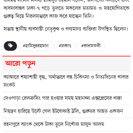
এসময় সংসদ সদস্য হামিদুর রহমান বলেন, জনগণের কল্যাণে এবং
ব্যবসাবান্ধব ঢাকা-৭ গড়ে তুলতে সকলের মতামত ও সহযোগিতাকে
গুরুত্ব দিয়ে নিরলসভাবে কাজ করে যাচ্ছেন তিনি।
সভায় স্থানীয় ব্যবসায়ী নেতৃবৃন্দ ও গণ্যমান্য ব্যক্তিরা উপস্থিত ছিলেন।
#হামিদুররহমান
#ঢাকা৭
#বাদামতলী
আরো পড়ুন
ক্যান্সারে শয্যাশায়ী বৃদ্ধ, অর্থাভাবে বন্ধ চিকিৎসা ও নিত্যদিনের খাবার
সংকট
দেওপাড়া রেলক্রসিং পার হওয়ার সময় মহানন্দা এক্সপ্রেসের ধাক্কা
নিয়ন্ত্রণ হারিয়ে উল্টে গেল ইটবোঝাই ট্রলি, গুরুতর আহত একজন
রহনপুরে ব্যাংক থেকে টাকা তুলে নিখোঁজ মাসুদ আলম