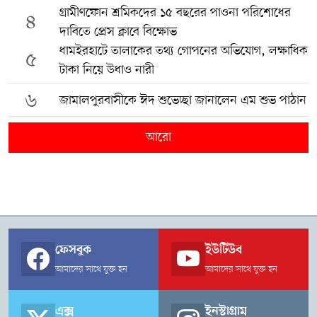
গ্রামীণফোন শ্রমিকদের ১৫ বছরের পাওনা পরিশোধের
৪
দাবিতে প্রেস ক্লাবে বিক্ষোভ
ধামইরহাটে তালাকের তথ্য গোপনের অভিযোগ, লক্ষাধিক
৫
টাকা নিয়ে উধাও নারী
৬
জামালপুরবাসীকে ঈদ শুভেচ্ছা জানালেন এম শুভ পাঠান
আরো
ফেসবুক
ইউটিউব
আমাদের সাথে যুক্ত হন
আমাদের সাথে যুক্ত হন
এক্স
ইনস্টাগ্রাম