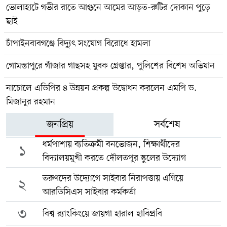
ভোলাহাটে গভীর রাতে আগুনে আমের আড়ত-রুটির দোকান পুড়ে
ছাই
চাঁপাইনবাবগঞ্জে বিদ্যুৎ সংযোগ বিরোধে হামলা
গোমস্তাপুরে গাঁজার গাছসহ যুবক গ্রেপ্তার, পুলিশের বিশেষ অভিযান
নাচোলে এডিপির ৪ উন্নয়ন প্রকল্প উদ্বোধন করলেন এমপি ড.
মিজানুর রহমান
জনপ্রিয়
সর্বশেষ
ধর্মপাশায় ব্যতিক্রমী বনভোজন, শিক্ষার্থীদের
১
বিদ্যালয়মুখী করতে দৌলতপুর স্কুলের উদ্যোগ
তরুণদের উদ্যোগে সাইবার নিরাপত্তায় এগিয়ে
২
আরডিসিএস সাইবার কর্মকর্তা
৩
বিশ্ব র‍্যাংকিংয়ে জায়গা হারাল হাবিপ্রবি