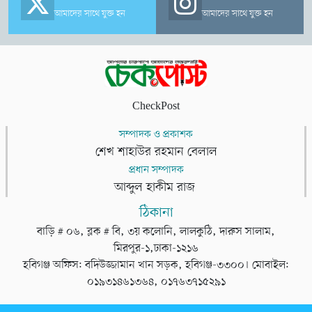
আমাদের সাথে যুক্ত হন
আমাদের সাথে যুক্ত হন
CheckPost
সম্পাদক ও প্রকাশক
শেখ শাহাউর রহমান বেলাল
প্রধান সম্পাদক
আব্দুল হাকীম রাজ
ঠিকানা
বাড়ি # ০৬, ব্লক # বি, ৩য় কলোনি, লালকুঠি, দারুস সালাম,
মিরপুর-১,ঢাকা-১২১৬
হবিগঞ্জ অফিস: বদিউজ্জামান খান সড়ক, হবিগঞ্জ-৩৩০০। মোবাইল:
০১৯৩১৪৬১৩৬৪, ০১৭৬৩৭১৫২৯১