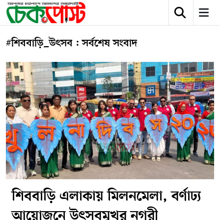
#শিববাড়ি_উৎসব : সর্বশেষ সংবাদ
শিববাড়ি এলাকায় মিলনমেলা, বর্ণাঢ্য
আয়োজনে উৎসবমুখর নগরী