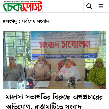
#লংগদু : সর্বশেষ সংবাদ
মাদ্রাসা সভাপতির বিরুদ্ধে অপপ্রচারের
অভিযোগ, রাঙামাটিতে সংবাদ