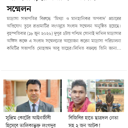
সম্মেলন
মাদ্রাসা সভাপতির বিরুদ্ধে ‘মিথ্যা ও মানহানিকর অপবাদ’ প্রচারের
অভিযোগ তুলে রাঙামাটির লংগদুতে সংবাদ সম্মেলন অনুষ্ঠিত হয়েছে।
বৃহস্পতিবার (১৮ জুন ২০২৬) দুপুর ২টায় পশ্চিম সোনাই দাখিল মাদ্রাসার
অফিস কক্ষে এ সংবাদ সম্মেলনের আয়োজন করেন মাদ্রাসা পরিচালনা
কমিটির সভাপতি মোহাম্মদ আবু তাহের।লিখিত বক্তব্যে তিনি জানান,
তিনি দীর্ঘ ২৮ বছর ধরে মাদ্রাসার পরিচালনা কমিটির সঙ্গে যুক্ত থেকে
দায়িত্ব পালন করে আসছেন। ২০০৪ সাল থেকে ২০২৫ সালের প্রথম দুই
মাস পর্যন্ত একটি ট্রাস্ট নিয়মিতভাবে মাদ্রাসা ও সংশ্লিষ্ট মসজিদে অনুদান
প্রদান করলেও ২০২৫ সালের মার্চ মাস থেকে মাদ্রাসার অনুদান বন্ধ করে
দেওয়া হয়। তবে মসজিদের অনুদান কার্যক্রম অব্যাহত রয়েছে।তিনি দাবি
করেন, একটি স্থানীয় মহল বিভ্রান্তিকর তথ্য দিয়ে ট্রাস্ট কর্তৃপক্ষকে
প্রভাবিত করে অনুদান বন্ধ করিয়েছে।আবু তাহের আরও অভিযোগ করেন,
গত ১৫ জুন এক ভিডিও কলে তার বিরুদ্ধে অনুদানের অর্থ আত্মসাতের
মিথ্যা অভিযোগ তোলা হয়, যা তিনি সম্পূর্ণ ভিত্তিহীন ও উদ্দেশ্যপ্রণোদিত
সুপ্রিম কোর্টের আইনজীবী
বিজিবির হাতে ছাত্রদল নেতা
বলে দাবি করেন।তিনি বলেন, মাদ্রাসা ও মসজিদের সকল আয়-ব্যয়ের
হিসেবে তালিকাভুক্ত লংগদুর
সহ ২ জন আটক!