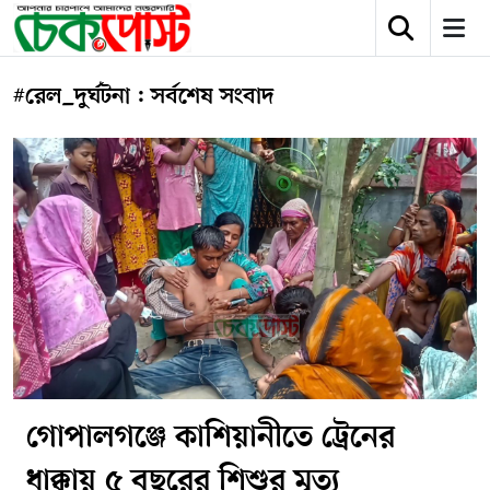
#রেল_দুর্ঘটনা : সর্বশেষ সংবাদ
গোপালগঞ্জে কাশিয়ানীতে ট্রেনের
ধাক্কায় ৫ বছরের শিশুর মৃত্যু