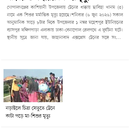
গোপালগঞ্জের কাশিয়ানী উপজেলায় ট্রেনের ধাক্কায় ছাবিহা খানম (৫)
নামে এক শিশুর মর্মান্তিক মৃত্যু হয়েছে।শনিবার (৬ জুন ২০২৬) সকাল
আনুমানিক সাড়ে ৮টার দিকে উপজেলার ১ নম্বর মহেশপুর ইউনিয়নের
ব্যাসপুর দক্ষিণপাড়া এলাকায় ঢাকা–বেনাপোল রেলপথে এ দুর্ঘটনা ঘটে।
স্থানীয় সূত্রে জানা যায়, জাহানাবাদ এক্সপ্রেস ট্রেনের সঙ্গে সংঘর্ষে
ঘটনাস্থলেই শিশুটির মৃত্যু হয়।নিহত ছাবিহা খানম মহেশপুর ইউনিয়নের
নিচুপাড়া গ্রামের মো. শিপন ফকিরের মেয়ে।ঘটনার পর এলাকায় শোকের
ছায়া নেমে আসে। স্থানীয়রা বিষয়টি সংশ্লিষ্ট কর্তৃপক্ষকে অবহিত করেছেন
এবং আইনানুগ প্রক্রিয়া চলমান রয়েছে বলে জানা গেছে। স্থানীয়
জনপ্রতিনিধি ও এলাকাবাসী রেলপথের আশপাশে শিশুদের চলাচলের
ক্ষেত্রে আরও সতর্কতা অবলম্বনের আহ্বান জানিয়েছেন।
নড়াইলে চিত্রা সেতুতে ট্রেনে
কাটা পড়ে মা-শিশুর মৃত্যু