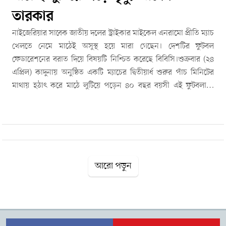
তারকার
নাইজেরিয়ার সাবেক জাতীয় দলের স্ট্রাইকার মাইকেল এনরামো প্রীতি ম্যাচ
খেলতে নেমে মাঠেই অসুস্থ হয়ে মারা গেছেন। দেশটির ফুটবল
ফেডারেশনের বরাত দিয়ে বিষয়টি নিশ্চিত করেছে বিবিসি।শুক্রবার (২৪
এপ্রিল) কাদুনায় অনুষ্ঠিত একটি ম্যাচের দ্বিতীয়ার্ধ শুরুর পাঁচ মিনিটের
মাথায় হঠাৎ করে মাঠে লুটিয়ে পড়েন ৪০ বছর বয়সী এই ফুটবলার।
প্রাথমিকভাবে ধারণা করা হচ্ছে, হৃদরোগে আক্রান্ত হয়েই তার মৃত্যু
হয়েছে।নাইজেরিয়ার জাতীয় দলের হয়ে তিনি ১০টি ম্যাচ খেলেছেন। ক্লাব
ক্যারিয়ারে তিউনিসিয়া, আলজেরিয়া, সৌদি আরব ও তুরস্কের বিভিন্ন ক্লাবে
খেলেছেন এনরামো। শক্তিশালী শারীরিক গঠন ও গোল করার দক্ষতার
কারণে তিনি ভক্তদের কাছে জনপ্রিয় ছিলেন।তিউনিসিয়ার ক্লাব
এসপেরান্সে খেলার সময় সমর্থকদের দেওয়া ‘দ্য ট্যাংক’ ডাকনামে তিনি
আরো পড়ুন
বেশি পরিচিত ছিলেন।২০০৯ সালে আয়ারল্যান্ডের বিপক্ষে প্রীতি ম্যাচে
জাতীয় দলের হয়ে প্রথম গোল করেন তিনি। ২০১০ বিশ্বকাপ বাছাইপর্বে
তিউনিসিয়ার বিপক্ষে গুরুত্বপূর্ণ গোল করে দলের সাফল্যে ভূমিকা রাখেন,
যদিও বিশ্বকাপের চূড়ান্ত দলে জায়গা পাননি।নাইজেরিয়া ফুটবল