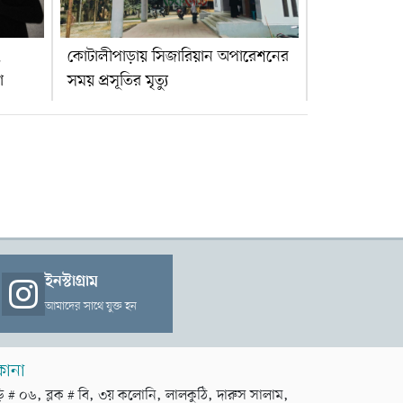
,
কোটালীপাড়ায় সিজারিয়ান অপারেশনের
া
সময় প্রসূতির মৃত্যু
ইনস্টাগ্রাম
আমাদের সাথে যুক্ত হন
কানা
়ি # ০৬, ব্লক # বি, ৩য় কলোনি, লালকুঠি, দারুস সালাম,