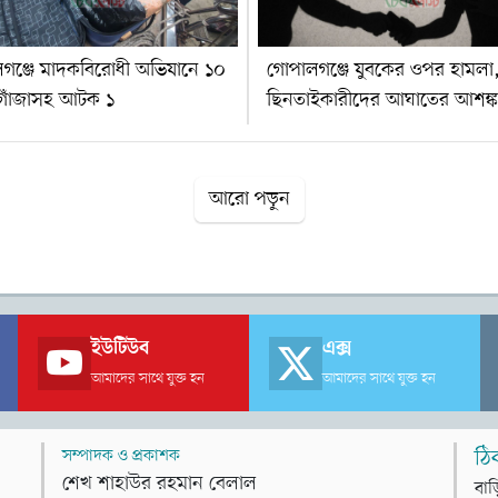
গঞ্জে মাদকবিরোধী অভিযানে ১০
গোপালগঞ্জে যুবকের ওপর হামলা
গাঁজাসহ আটক ১
ছিনতাইকারীদের আঘাতের আশঙ্ক
আরো পড়ুন
ইউটিউব
এক্স
আমাদের সাথে যুক্ত হন
আমাদের সাথে যুক্ত হন
সম্পাদক ও প্রকাশক
ঠি
শেখ শাহাউর রহমান বেলাল
বাড