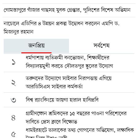
গোমস্তাপুরে গাঁজার গাছসহ যুবক গ্রেপ্তার, পুলিশের বিশেষ অভিযান
নাচোলে এডিপির ৪ উন্নয়ন প্রকল্প উদ্বোধন করলেন এমপি ড.
মিজানুর রহমান
জনপ্রিয়
সর্বশেষ
ধর্মপাশায় ব্যতিক্রমী বনভোজন, শিক্ষার্থীদের
১
বিদ্যালয়মুখী করতে দৌলতপুর স্কুলের উদ্যোগ
তরুণদের উদ্যোগে সাইবার নিরাপত্তায় এগিয়ে
২
আরডিসিএস সাইবার কর্মকর্তা
৩
বিশ্ব র‍্যাংকিংয়ে জায়গা হারাল হাবিপ্রবি
গ্রামীণফোন শ্রমিকদের ১৫ বছরের পাওনা পরিশোধের
৪
দাবিতে প্রেস ক্লাবে বিক্ষোভ
ধামইরহাটে তালাকের তথ্য গোপনের অভিযোগ, লক্ষাধিক
৫