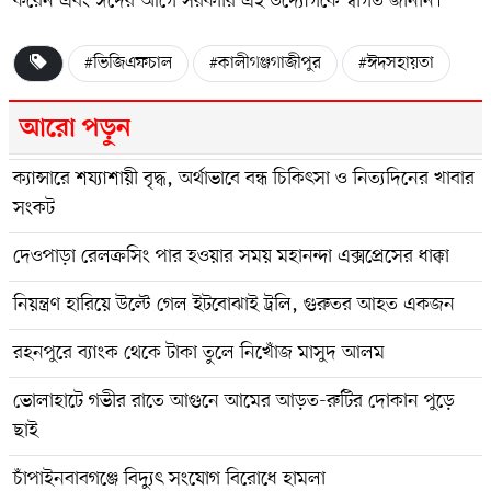
করেন এবং ঈদের আগে সরকারি এই উদ্যোগকে স্বাগত জানান।
#ভিজিএফচাল
#কালীগঞ্জগাজীপুর
#ঈদসহায়তা
আরো পড়ুন
ক্যান্সারে শয্যাশায়ী বৃদ্ধ, অর্থাভাবে বন্ধ চিকিৎসা ও নিত্যদিনের খাবার
সংকট
দেওপাড়া রেলক্রসিং পার হওয়ার সময় মহানন্দা এক্সপ্রেসের ধাক্কা
নিয়ন্ত্রণ হারিয়ে উল্টে গেল ইটবোঝাই ট্রলি, গুরুতর আহত একজন
রহনপুরে ব্যাংক থেকে টাকা তুলে নিখোঁজ মাসুদ আলম
ভোলাহাটে গভীর রাতে আগুনে আমের আড়ত-রুটির দোকান পুড়ে
ছাই
চাঁপাইনবাবগঞ্জে বিদ্যুৎ সংযোগ বিরোধে হামলা