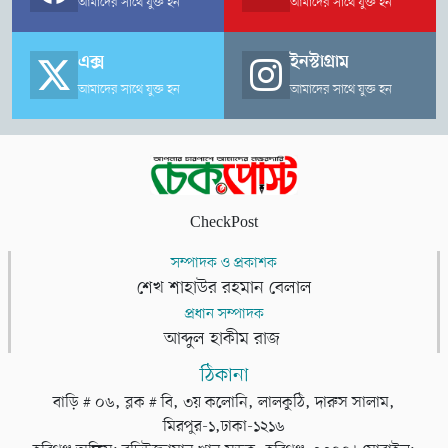
আমাদের সাথে যুক্ত হন
আমাদের সাথে যুক্ত হন
পার্কিংয়ের কারণে যানজট সৃষ্টি হয়, যা নিয়ন্ত্রণে সংশ্লিষ্ট স্কুল-কলেজের
মাঠের একটি অংশ পার্কিং হিসেবে ব্যবহারের বিষয়টি বিবেচনা করা যেতে
এক্স
ইনস্টাগ্রাম
পারে।
আমাদের সাথে যুক্ত হন
আমাদের সাথে যুক্ত হন
CheckPost
সম্পাদক ও প্রকাশক
শেখ শাহাউর রহমান বেলাল
প্রধান সম্পাদক
আব্দুল হাকীম রাজ
ঠিকানা
বাড়ি # ০৬, ব্লক # বি, ৩য় কলোনি, লালকুঠি, দারুস সালাম,
মিরপুর-১,ঢাকা-১২১৬