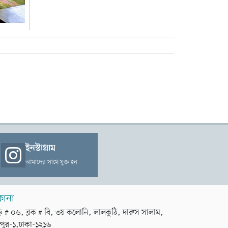
ইনস্টাগ্রাম
আমাদের সাথে যুক্ত হন
কানা
়ি # ০৬, ব্লক # বি, ৩য় কলোনি, লালকুঠি, দারুস সালাম,
পুর-১,ঢাকা-১২১৬