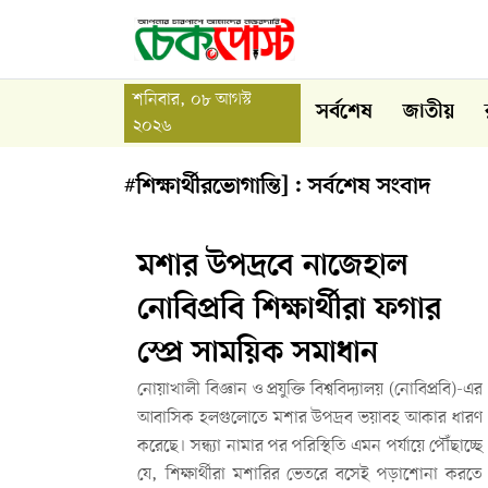
শনিবার, ০৮ আগস্ট
সর্বশেষ
জাতীয়
২০২৬
#শিক্ষার্থীরভোগান্তি] : সর্বশেষ সংবাদ
মশার উপদ্রবে নাজেহাল
নোবিপ্রবি শিক্ষার্থীরা ফগার
স্প্রে সাময়িক সমাধান
নোয়াখালী বিজ্ঞান ও প্রযুক্তি বিশ্ববিদ্যালয় (নোবিপ্রবি)-এর
আবাসিক হলগুলোতে মশার উপদ্রব ভয়াবহ আকার ধারণ
করেছে। সন্ধ্যা নামার পর পরিস্থিতি এমন পর্যায়ে পৌঁছাচ্ছে
যে, শিক্ষার্থীরা মশারির ভেতরে বসেই পড়াশোনা করতে