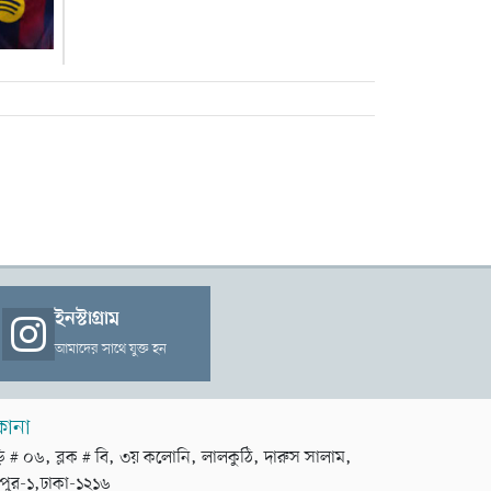
ইনস্টাগ্রাম
আমাদের সাথে যুক্ত হন
কানা
়ি # ০৬, ব্লক # বি, ৩য় কলোনি, লালকুঠি, দারুস সালাম,
পুর-১,ঢাকা-১২১৬