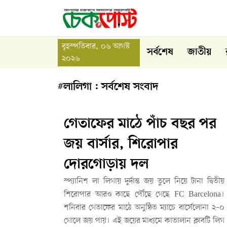
বৃহস্পতিবার, ০৬ আগস্ট
সর্বশেষ
জাতীয়
২০২৬
#লালিগা : সর্বশেষ সংবাদ
গেতাফের মাঠে পাঁচ বছর পর
জয় বার্সার, শিরোপার
দোরগোড়ায় দল
স্প্যানিশ লা লিগায় দুর্দান্ত জয় তুলে নিয়ে টানা দ্বিতীয়
শিরোপার আরও কাছে পৌঁছে গেছে FC Barcelona।
শনিবার গেতাফের মাঠে অনুষ্ঠিত ম্যাচে বার্সেলোনা ২–০
গোলে জয় পায়। এই জয়ের মাধ্যমে কাতালান ক্লাবটি লিগ