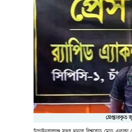
গ্রেপ্তারকৃত
চাঁপাইনবাবগঞ্জ সদর থানার বিশ্বরোড মোড় এলাকা