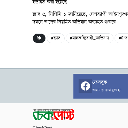
হস্তান্তর করা হয়েছে।
র‍্যাব-৫, সিপিসি-১ জানিয়েছে, দেশব্যাপী আইনশৃ
দমনে তাদের নিয়মিত অভিযান অব্যাহত থাকবে।
#র‍্যাব
#মাদকবিরোধী_অভিযান
#চাঁপ
ফেসবুক
আমাদের সাথে যুক্ত হন