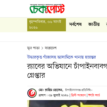
বৃহস্পতিবার, ০৬ আগস্ট
সর্বশেষ
জাতীয়
২০২৬
মূল পাতা
সারাদেশ
উদ্ধারকৃত গাঁজাসহ আসামিকে থানায় হস্তান্তর
র‍্যাবের অভিযানে চাঁপাইনবাবগ
গ্রেপ্তার
মো: রাহিম হোসেন, ​
চাঁপাইনবাবগঞ্জ প্রতিনিধি::
প্রকাশ : ০৯ জুলাই ২০২৬
|
প্রিন্ট সংস্করণ
|
ফটো কার্ড