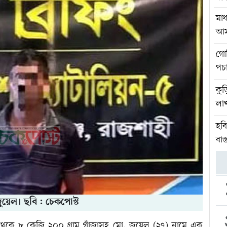
মাধ
আস
গোব
পচ
কুড়
লা
হব
বাস
 জুয়েল। ছবি : চেকপোস্ট
 থেকে ৮ কেজি ২০০ গ্রাম গাঁজাসহ মো. জুয়েল (২৭) নামে এক