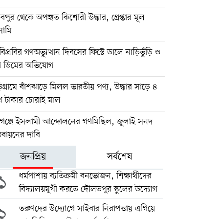
বপুর থেকে অপহৃত কিশোরী উদ্ধার, গ্রেপ্তার মূল
ামি
িপ্রবির গণঅভ্যুত্থান দিবসের ফিস্টে ডালে নাড়িভুঁড়ি ও
া ডিমের অভিযোগ
িগ্রামে বাঁশঝাড়ে মিলল ভারতীয় পণ্য, উদ্ধার সাড়ে ৪
খ টাকার চোরাই মাল
িগঞ্জে ইসলামী আন্দোলনের গণমিছিল, জুলাই সনদ
্তবায়নের দাবি
জনপ্রিয়
সর্বশেষ
১
ধর্মপাশায় ব্যতিক্রমী বনভোজন, শিক্ষার্থীদের
বিদ্যালয়মুখী করতে দৌলতপুর স্কুলের উদ্যোগ
২
তরুণদের উদ্যোগে সাইবার নিরাপত্তায় এগিয়ে