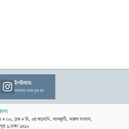
ইনস্টাগ্রাম
আমাদের সাথে যুক্ত হন
কানা
়ি # ০৬, ব্লক # বি, ৩য় কলোনি, লালকুঠি, দারুস সালাম,
পুর-১,ঢাকা-১২১৬