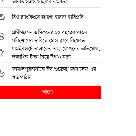
আরডিসিএস সাইবার কর্মকর্তা
৩
বিশ্ব র‍্যাংকিংয়ে জায়গা হারাল হাবিপ্রবি
৪
গ্রামীণফোন শ্রমিকদের ১৫ বছরের পাওনা
পরিশোধের দাবিতে প্রেস ক্লাবে বিক্ষোভ
৫
ধামইরহাটে তালাকের তথ্য গোপনের অভিযোগ,
লক্ষাধিক টাকা নিয়ে উধাও নারী
৬
জামালপুরবাসীকে ঈদ শুভেচ্ছা জানালেন এম
শুভ পাঠান
আরো