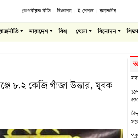
গোপনীয়তা নীতি
বিজ্ঞাপন
ই-পেপার
কনভার্টার
রাজনীতি
সারাদেশ
বিশ্ব
খেলা
বিনোদন
শিক্ষ
আ
সদ
ঞ্জে ৮.২ কেজি গাঁজা উদ্ধার, যুবক
১১দ
প্র
চাঁ
সম্
পুক