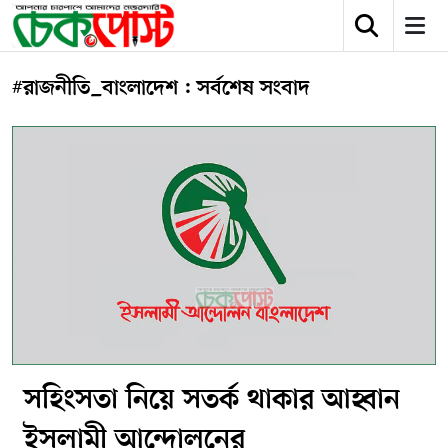
#রাজনীতি_বাংলাদেশ : সর্বশেষ সংবাদ
সহিংসতা নিয়ে সতর্ক থাকার আহ্বান
ইসলামী আন্দোলনের