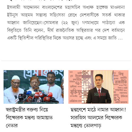
ইসলামী আন্দোলন বাংলাদেশের মহাসচিব অধ্যক্ষ হাফেজ মাওলানা
ইউনুস আহমদ সম্ভাব্য সহিংসতা রোধে দেশবাসীকে সতর্ক থাকার
আহ্বান জানিয়েছেন।সোমবার (২২ জুন) গণমাধ্যমে পাঠানো এক
বিবৃতিতে তিনি বলেন, দীর্ঘ রাজনৈতিক অস্থিরতার পর দেশ বর্তমানে
একটি স্থিতিশীল পরিস্থিতির দিকে অগ্রসর হচ্ছে এবং এ সময়ে জাতি আর
কোনো ধরনের অস্থিরতা চায় না।তিনি আরও বলেন, আগামী ২৩ জুন
কার্যক্রম নিষিদ্ধ আওয়ামী লীগের প্রতিষ্ঠাবার্ষিকীকে কেন্দ্র করে সহিংসতার
আশঙ্কা তৈরি হয়েছে। এ বিষয়ে জনগণকে সতর্ক থাকতে হবে এবং
আইনশৃঙ্খলা রক্ষাকারী বাহিনীকে সজাগ ভূমিকা পালন করতে হবে।
বিবৃতিতে তিনি প্রশ্ন তুলে বলেন, বর্তমান পরিস্থিতিতে সেনা মোতায়েন
নিয়ে জনমনে নানা প্রশ্ন তৈরি হয়েছে। তার মতে, অতীত রাজনৈতিক
প্রেক্ষাপটে সংশ্লিষ্ট শক্তির বড় ধরনের সহিংসতার সক্ষমতা নিয়ে সংশয়
রয়েছে।তিনি কার্যক্রম নিষিদ্ধ আওয়ামী লীগের নেতাকর্মীদের উদ্দেশে
বলেন, তারা যেন অতীতের অপরাধ স্বীকার করে জাতির কাছে ক্ষমা চান
স্বরাষ্ট্রমন্ত্রীর বক্তব্য নিয়ে
ছদ্মবেশে মাঠে নামার আহ্বান!
এবং যারা সরাসরি অপরাধে জড়িত, তারা আইনশৃঙ্খলা বাহিনীর কাছে
বিস্ফোরক মন্তব্য জামায়াত
সারজিস আলমের বিস্ফোরক
আত্মসমর্পণ করেন। অন্যথায় নতুন করে সহিংসতার চেষ্টা করলে তাদের
নেতার
মন্তব্যে তোলপাড়
রাজনৈতিক অস্তিত্ব আরও সংকটের মুখে পড়বে বলে তিনি মন্তব্য করেন।