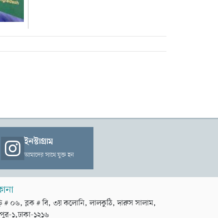
ইনস্টাগ্রাম
আমাদের সাথে যুক্ত হন
কানা
়ি # ০৬, ব্লক # বি, ৩য় কলোনি, লালকুঠি, দারুস সালাম,
পুর-১,ঢাকা-১২১৬