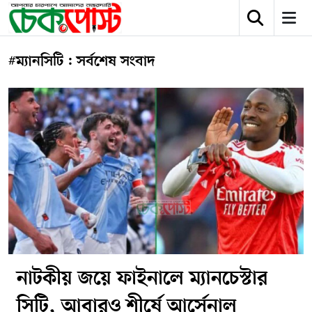
#ম্যানসিটি : সর্বশেষ সংবাদ
নাটকীয় জয়ে ফাইনালে ম্যানচেস্টার
সিটি, আবারও শীর্ষে আর্সেনাল