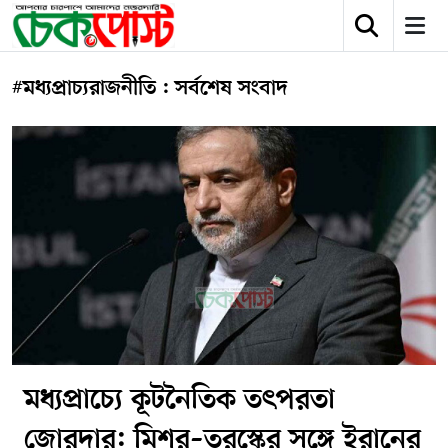
#মধ্যপ্রাচ্যরাজনীতি : সর্বশেষ সংবাদ
মধ্যপ্রাচ্যে কূটনৈতিক তৎপরতা
জোরদার: মিশর–তুরস্কের সঙ্গে ইরানের