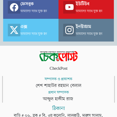
বড় শক্তিগুলোর সঙ্গে সম্পর্ক পুনর্গঠনের বিষয়েই এসব আলোচনা
ফেসবুক
ইউটিউব
কেন্দ্রীভূত।
আমাদের সাথে যুক্ত হন
আমাদের সাথে যুক্ত হন
এক্স
ইনস্টাগ্রাম
আমাদের সাথে যুক্ত হন
আমাদের সাথে যুক্ত হন
CheckPost
সম্পাদক ও প্রকাশক
শেখ শাহাউর রহমান বেলাল
প্রধান সম্পাদক
আব্দুল হাকীম রাজ
ঠিকানা
বাড়ি # ০৬, ব্লক # বি, ৩য় কলোনি, লালকুঠি, দারুস সালাম,