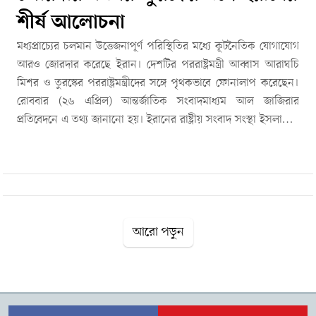
শীর্ষ আলোচনা
মধ্যপ্রাচ্যের চলমান উত্তেজনাপূর্ণ পরিস্থিতির মধ্যে কূটনৈতিক যোগাযোগ
আরও জোরদার করেছে ইরান। দেশটির পররাষ্ট্রমন্ত্রী আব্বাস আরাঘচি
মিশর ও তুরস্কের পররাষ্ট্রমন্ত্রীদের সঙ্গে পৃথকভাবে ফোনালাপ করেছেন।
রোববার (২৬ এপ্রিল) আন্তর্জাতিক সংবাদমাধ্যম আল জাজিরার
প্রতিবেদনে এ তথ্য জানানো হয়। ইরানের রাষ্ট্রীয় সংবাদ সংস্থা ইসলামিক
রিপাবলিক নিউজ এজেন্সির বরাতে বলা হয়েছে, মিশরের পররাষ্ট্রমন্ত্রী বদর
আবদেলাত্তির সঙ্গে আলোচনায় আঞ্চলিক পরিস্থিতি, সম্ভাব্য যুদ্ধবিরতি
এবং কূটনৈতিক উদ্যোগ নিয়ে মতবিনিময় হয়।অন্যদিকে তুরস্কের
পররাষ্ট্রমন্ত্রী Hakan Fidan–এর সঙ্গে ফোনালাপে ইরান ও যুক্তরাষ্ট্রের
চলমান আলোচনা প্রক্রিয়ার সর্বশেষ অগ্রগতি গুরুত্ব পায়। তবে এই বিষয়ে
বিস্তারিত তথ্য প্রকাশ করা হয়নি।তুরস্কের রাষ্ট্রীয় সংবাদ সংস্থা আনাদোলু
আরো পড়ুন
এজেন্সি জানিয়েছে, ফিদান একই ইস্যুতে পাকিস্তানের পররাষ্ট্রমন্ত্রী ইসহাক
দারের সঙ্গেও আলাদা ফোনালাপ করেছেন। বিশ্লেষকদের মতে, এই
ধারাবাহিক কূটনৈতিক যোগাযোগ মধ্যপ্রাচ্যে নতুন আলোচনা প্রক্রিয়ার
ইঙ্গিত দিচ্ছে। ধারণা করা হচ্ছে, আঞ্চলিক স্থিতিশীলতা বজায় রাখা এবং