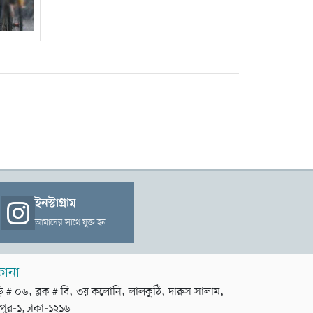
ইনস্টাগ্রাম
আমাদের সাথে যুক্ত হন
কানা
়ি # ০৬, ব্লক # বি, ৩য় কলোনি, লালকুঠি, দারুস সালাম,
পুর-১,ঢাকা-১২১৬