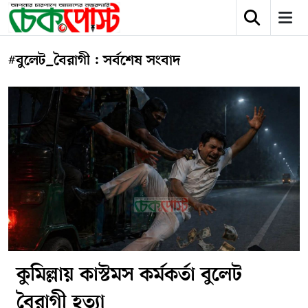
#বুলেট_বৈরাগী : সর্বশেষ সংবাদ
কুমিল্লায় কাস্টমস কর্মকর্তা বুলেট
বৈরাগী হত্যা