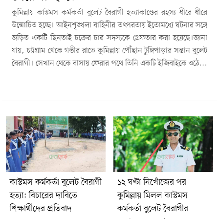
কুমিল্লায় কাস্টমস কর্মকর্তা বুলেট বৈরাগী হত্যাকাণ্ডের রহস্য ধীরে ধীরে
উন্মোচিত হচ্ছে। আইনশৃঙ্খলা বাহিনীর তৎপরতায় ইতোমধ্যে ঘটনার সঙ্গে
জড়িত একটি ছিনতাই চক্রের চার সদস্যকে গ্রেফতার করা হয়েছে।জানা
যায়, চট্টগ্রাম থেকে গভীর রাতে কুমিল্লায় পৌঁছান টুঙ্গিপাড়ার সন্তান বুলেট
বৈরাগী। সেখান থেকে বাসায় ফেরার পথে তিনি একটি ইজিবাইকে ওঠেন।
একই সময়ে যাত্রী সেজে ওই ইজিবাইকে ওঠে ছিনতাই চক্রের সদস্যরা।
পরে নির্জন সড়কে পৌঁছালে তারা তার কাছে থাকা নগদ অর্থ ও মোবাইল
ফোন ছিনিয়ে নেয়। এরপর চলন্ত অবস্থায় তাকে সড়কে ফেলে দিলে
মাথায় গুরুতর আঘাত পান তিনি। অতিরিক্ত রক্তক্ষরণ ও শারীরিক
অবস্থার অবনতির একপর্যায়ে মৃত্যু হয় তার।ঘটনার পর র‍্যাব নিহতের
মোবাইল ফোন ট্র্যাকিং করে অভিযান চালিয়ে চারজনকে গ্রেফতার করে।
তাদের মধ্যে ইজিবাইক চালকও রয়েছে, যিনি প্রাথমিক জিজ্ঞাসাবাদে
ঘটনায় জড়িত থাকার কথা স্বীকার করেছেন। এ ঘটনায় এলাকায় শোকের
ছায়া নেমে এসেছে। আইনশৃঙ্খলা বাহিনী জানিয়েছে, জড়িত অন্যদের
কাস্টমস কর্মকর্তা বুলেট বৈরাগী
১২ ঘণ্টা নিখোঁজের পর
শনাক্ত ও গ্রেফতারে অভিযান অব্যাহত রয়েছে।
হত্যা: বিচারের দাবিতে
কুমিল্লায় মিলল কাস্টমস
শিক্ষার্থীদের প্রতিবাদ
কর্মকর্তা বুলেট বৈরাগীর