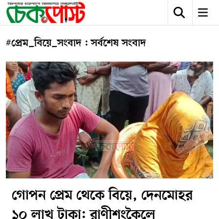
#প্রেম_বিয়ে_সংবাদ : সর্বশেষ সংবাদ
গোপন প্রেম থেকে বিয়ে, দেনমোহর
১০ লাখ টাকা: রাণীশংকৈলে