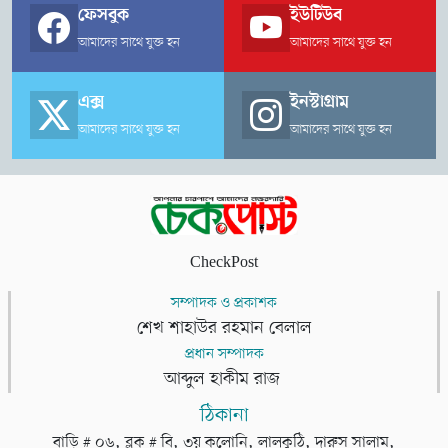
দাম্পত্য জীবনের পরিস্থিতি স্পষ্ট হবে বলেও তারা আশা প্রকাশ করেছেন।
ফেসবুক
ইউটিউব
আমাদের সাথে যুক্ত হন
আমাদের সাথে যুক্ত হন
এক্স
ইনস্টাগ্রাম
আমাদের সাথে যুক্ত হন
আমাদের সাথে যুক্ত হন
CheckPost
সম্পাদক ও প্রকাশক
শেখ শাহাউর রহমান বেলাল
প্রধান সম্পাদক
আব্দুল হাকীম রাজ
ঠিকানা
বাড়ি # ০৬, ব্লক # বি, ৩য় কলোনি, লালকুঠি, দারুস সালাম,