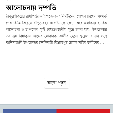
আলোচনায় দম্পতি
ঠাকুরগাঁওয়ের রাণীশংকৈল উপজেলা-এ দীর্ঘদিনের গোপন প্রেমের সম্পর্ক
শেষ পর্যন্ত বিয়েতে গড়িয়েছে। এ ঘটনাকে কেন্দ্র করে এলাকায় ব্যাপক
আলোচনা ও চাঞ্চল্যের সৃষ্টি হয়েছে।স্থানীয় সূত্রে জানা যায়, উপজেলার
ভরনিয়া বিন্নাকুড়ি গ্রামের মোবারক আলীর ছেলে জুয়েল রানার সঙ্গে
বালিয়াডাঙ্গী উপজেলার হলদিবাড়ী বিশ্রামপুর গ্রামের সমির উদ্দীনের মেয়ে
রোকসানা আক্তারের দীর্ঘদিনের সম্পর্ক ছিল। বিষয়টি সম্প্রতি প্রকাশ্যে
এলে স্থানীয় গণ্যমান্য ব্যক্তিরা উভয় পরিবারকে নিয়ে বৈঠকে বসেন।
পরবর্তীতে পারিবারিক ও সামাজিক সমঝোতার মাধ্যমে ১০ লাখ টাকা
দেনমোহর নির্ধারণ করে তাদের বিয়ে সম্পন্ন করা হয়। স্থানীয়দের অনেকে
ঘটনাটিকে ইতিবাচক হিসেবে দেখলেও বিষয়টি নিয়ে এলাকায় মিশ্র
প্রতিক্রিয়া রয়েছে।তবে বিয়ের পর নতুন করে আলোচনায় এসেছে
আরো পড়ুন
রোকসানা আক্তারের আগের সংসারের দুই সন্তানের বিষয়টি। তাদের
লালন-পালন ও ভবিষ্যৎ নিয়ে এখনো অনিশ্চয়তা থাকায় স্থানীয়দের মধ্যে
নানা প্রশ্ন দেখা দিয়েছে। পরিবারের পক্ষ থেকে জানানো হয়েছে, সব দিক
বিবেচনা করেই এই সিদ্ধান্ত নেওয়া হয়েছে। সময়ের সঙ্গে সঙ্গে নতুন এই