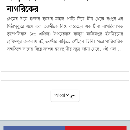
নাগরিকের
প্রেমের টানে হাজার হাজার মাইল পাড়ি দিয়ে চীন থেকে রংপুর-এর
মিঠাপুকুরে এসে এক তরুণীকে বিয়ে করেছেন এক চীনা নাগরিক।গত
বৃহস্পতিবার (২৩ এপ্রিল) উপজেলার বালুয়া মাসিমপুর ইউনিয়নের
হামিদপুর এলাকায় ওই তরুণীর বাড়িতে পৌঁছান তিনি। পরে পারিবারিক
সম্মতিতে তাদের বিয়ে সম্পন্ন হয়।স্থানীয় সূত্রে জানা গেছে, ওই এলাকার
বাসিন্দা আনিকা আক্তারের সঙ্গে অনলাইনে পরিচয় হয় চীনা নাগরিক মা
লিয়াংহুই-এর। পরিচয়ের কিছুদিনের মধ্যেই তাদের মধ্যে ঘনিষ্ঠতা তৈরি
হয়, যা পরবর্তীতে প্রেমের সম্পর্কে রূপ নেয়। এরপর পরিবারের সম্মতিতে
তারা বিবাহবন্ধনে আবদ্ধ হন। বর্তমানে তিনি স্ত্রীর বাড়িতেই অবস্থান
করছেন।এদিকে গ্রামে বিদেশি এক যুবকের আগমনের খবর ছড়িয়ে পড়লে
আশপাশের বিভিন্ন এলাকা থেকে উৎসুক মানুষজন আনিকার বাড়িতে
আরো পড়ুন
ভিড় করছেন। বিষয়টি নিয়ে স্থানীয়দের মধ্যে ব্যাপক আলোচনা তৈরি
হয়েছে। এ বিষয়ে মিঠাপুকুর থানার ভারপ্রাপ্ত কর্মকর্তা (ওসি) মো.
নুরুজ্জামান জানান, চীনা এক নাগরিক ওই এলাকায় এসেছেন এমন খবর
পেয়ে পুলিশ বিষয়টি খোঁজ নিয়ে নিশ্চিত হয়েছে। তিনি স্থানীয় এক