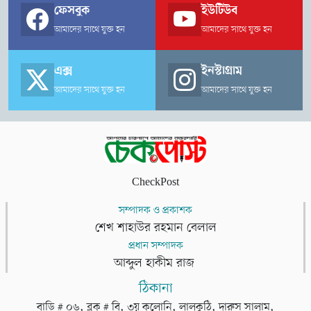
তরুণীকে বিয়ে করেছেন এবং বর্তমানে শ্বশুরবাড়িতেই অবস্থান করছেন।
ফেসবুক
ইউটিউব
আমাদের সাথে যুক্ত হন
আমাদের সাথে যুক্ত হন
এক্স
ইনস্টাগ্রাম
আমাদের সাথে যুক্ত হন
আমাদের সাথে যুক্ত হন
CheckPost
সম্পাদক ও প্রকাশক
শেখ শাহাউর রহমান বেলাল
প্রধান সম্পাদক
আব্দুল হাকীম রাজ
ঠিকানা
বাড়ি # ০৬, ব্লক # বি, ৩য় কলোনি, লালকুঠি, দারুস সালাম,