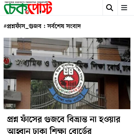
#প্রশ্নফাঁস_গুজব : সর্বশেষ সংবাদ
প্রশ্ন ফাঁসের গুজবে বিভ্রান্ত না হওয়ার
আহ্বান ঢাকা শিক্ষা বোর্ডের