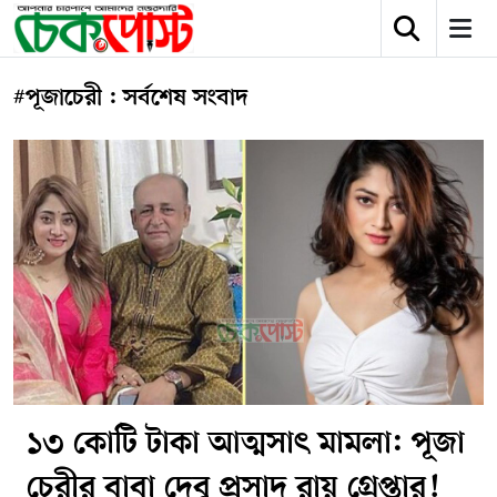
#পূজাচেরী : সর্বশেষ সংবাদ
১৩ কোটি টাকা আত্মসাৎ মামলা: পূজা
চেরীর বাবা দেবু প্রসাদ রায় গ্রেপ্তার!