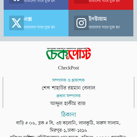
আমাদের সাথে যুক্ত হন
আমাদের সাথে যুক্ত হন
এক্স
ইনস্টাগ্রাম
আমাদের সাথে যুক্ত হন
আমাদের সাথে যুক্ত হন
CheckPost
সম্পাদক ও প্রকাশক
শেখ শাহাউর রহমান বেলাল
প্রধান সম্পাদক
আব্দুল হাকীম রাজ
ঠিকানা
বাড়ি # ০৬, ব্লক # বি, ৩য় কলোনি, লালকুঠি, দারুস সালাম,
মিরপুর-১,ঢাকা-১২১৬