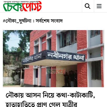
#নৌকা_দুর্ঘটনা : সর্বশেষ সংবাদ
নৌকায় আসন নিয়ে কথা-কাটাকাটি,
হাতাহাতিতে প্রাণ গেল যাত্রীর