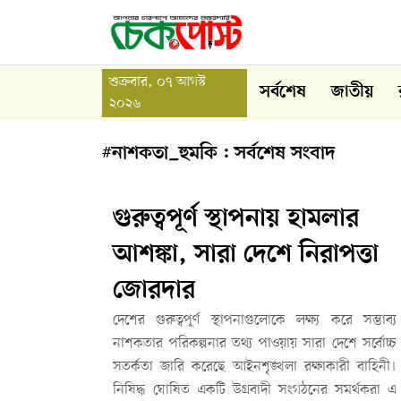
শুক্রবার, ০৭ আগস্ট
সর্বশেষ
জাতীয়
২০২৬
#নাশকতা_হুমকি : সর্বশেষ সংবাদ
গুরুত্বপূর্ণ স্থাপনায় হামলার
আশঙ্কা, সারা দেশে নিরাপত্তা
জোরদার
দেশের গুরুত্বপূর্ণ স্থাপনাগুলোকে লক্ষ্য করে সম্ভাব্য
নাশকতার পরিকল্পনার তথ্য পাওয়ায় সারা দেশে সর্বোচ্চ
সতর্কতা জারি করেছে আইনশৃঙ্খলা রক্ষাকারী বাহিনী।
নিষিদ্ধ ঘোষিত একটি উগ্রবাদী সংগঠনের সমর্থকরা এ