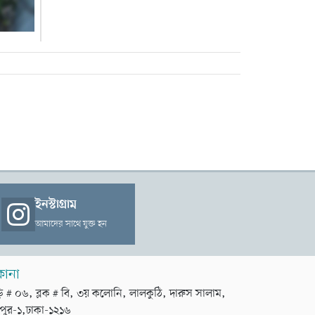
ইনস্টাগ্রাম
আমাদের সাথে যুক্ত হন
কানা
়ি # ০৬, ব্লক # বি, ৩য় কলোনি, লালকুঠি, দারুস সালাম,
পুর-১,ঢাকা-১২১৬