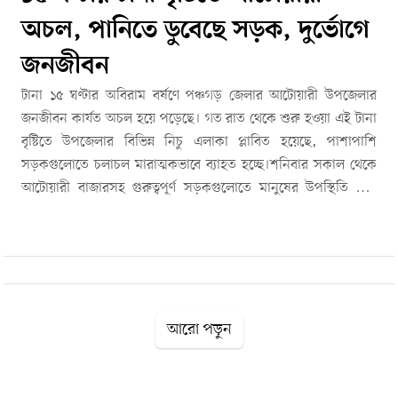
অচল, পানিতে ডুবেছে সড়ক, দুর্ভোগে
জনজীবন
টানা ১৫ ঘণ্টার অবিরাম বর্ষণে পঞ্চগড় জেলার আটোয়ারী উপজেলার
জনজীবন কার্যত অচল হয়ে পড়েছে। গত রাত থেকে শুরু হওয়া এই টানা
বৃষ্টিতে উপজেলার বিভিন্ন নিচু এলাকা প্লাবিত হয়েছে, পাশাপাশি
সড়কগুলোতে চলাচল মারাত্মকভাবে ব্যাহত হচ্ছে।শনিবার সকাল থেকে
আটোয়ারী বাজারসহ গুরুত্বপূর্ণ সড়কগুলোতে মানুষের উপস্থিতি ছিল
খুবই কম। জরুরি প্রয়োজনে যারা বাইরে বের হয়েছেন, তাদের পড়তে
হয়েছে চরম দুর্ভোগে। বিশেষ করে দিনমজুর ও খেটে খাওয়া মানুষ কাজ
করতে না পেরে বিপাকে পড়েছেন।উপজেলার অভ্যন্তরীণ কাঁচা রাস্তাগুলো
কর্দমাক্ত হয়ে যাওয়ায় রিকশা, ভ্যান ও ইজিবাইক চলাচল প্রায় বন্ধের
মুখে। স্কুল-কলেজগামী শিক্ষার্থী ও অফিসগামীদের ভিজে কষ্ট করে গন্তব্যে
পৌঁছাতে দেখা গেছে। একই সঙ্গে বৃষ্টির প্রভাবে স্থানীয় হাট-
আরো পড়ুন
বাজারগুলোতেও কেনাবেচা উল্লেখযোগ্যভাবে কমে গেছে।এদিকে দীর্ঘ
সময়ের বৃষ্টিতে মাঠের ফসলের সম্ভাব্য ক্ষতি নিয়ে উদ্বিগ্ন হয়ে পড়েছেন
কৃষকরা। বিশেষ করে নিচু জমির আবাদি ফসল ক্ষতিগ্রস্ত হওয়ার আশঙ্কা