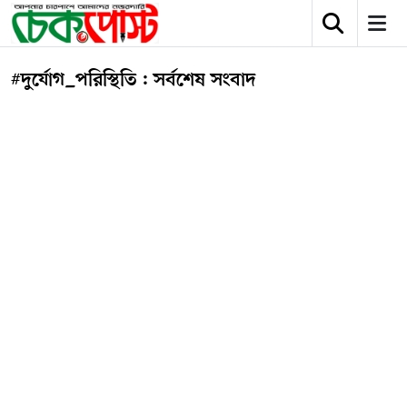
#দুর্যোগ_পরিস্থিতি : সর্বশেষ সংবাদ