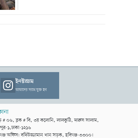
ইনস্টাগ্রাম
আমাদের সাথে যুক্ত হন
কানা
়ি # ০৬, ব্লক # বি, ৩য় কলোনি, লালকুঠি, দারুস সালাম,
পুর-১,ঢাকা-১২১৬
গঞ্জ অফিস: বদিউজ্জামান খান সড়ক, হবিগঞ্জ-৩৩০০।