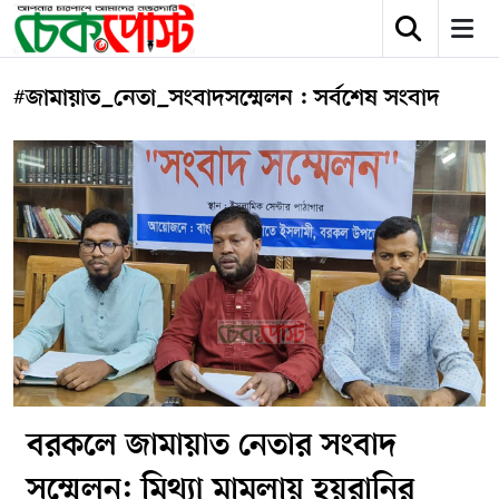
#জামায়াত_নেতা_সংবাদসম্মেলন : সর্বশেষ সংবাদ
বরকলে জামায়াত নেতার সংবাদ
সম্মেলন: মিথ্যা মামলায় হয়রানির