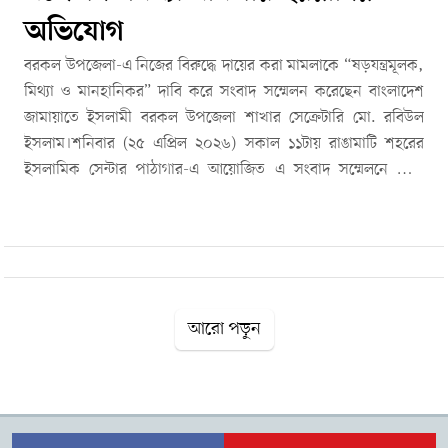
অভিযোগ
বরকল উপজেলা-এ নিজের বিরুদ্ধে দায়ের করা মামলাকে “ষড়যন্ত্রমূলক,
মিথ্যা ও মানহানিকর” দাবি করে সংবাদ সম্মেলন করেছেন বাংলাদেশ
জামায়াতে ইসলামী বরকল উপজেলা শাখার সেক্রেটারি মো. রবিউল
ইসলাম।শনিবার (২৫ এপ্রিল ২০২৬) সকাল ১১টায় রাঙামাটি শহরের
ইসলামিক সেন্টার পাঠাগার-এ আয়োজিত এ সংবাদ সম্মেলনে তিনি
লিখিত বক্তব্য পাঠ করেন। এসময় স্থানীয় নেতাকর্মীরাও উপস্থিত ছিলেন।
লিখিত বক্তব্যে রবিউল ইসলাম বলেন, গত ২৩ এপ্রিল বিভিন্ন অনলাইন
গণমাধ্যম ও একটি বেসরকারি টেলিভিশনে তার বিরুদ্ধে চাঁদাবাজির
মামলা সংক্রান্ত সংবাদ প্রকাশ করা হয়। ওই সংবাদে তার ছবি ব্যবহার
করে চাঁদাবাজির অভিযোগ উপস্থাপন করা হয়েছে, যা তিনি সম্পূর্ণ
ভিত্তিহীন ও উদ্দেশ্যপ্রণোদিত বলে দাবি করেন।তিনি অভিযোগ করেন,
আরো পড়ুন
ছোট হরিনার ব্যবসায়ী মোজাম্মেল হক তার বিরুদ্ধে এবং এক সাংবাদিকের
বিরুদ্ধে সাইবার আদালতে মামলা করেছেন, যা প্রকৃতপক্ষে চাঁদাবাজির
ঘটনা নয় বরং তাকে সামাজিকভাবে হেয় করার উদ্দেশ্যে করা হয়েছে।
রবিউল ইসলামের দাবি, মামলায় তথ্য বিকৃতি করা হয়েছে এবং কিছু