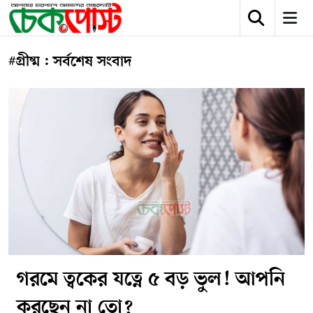
#গ্রীষ্ম : সর্বশেষ সংবাদ
গরমে ত্বকের যত্নে ৫ বড় ভুল! আপনি
করছেন না তো?