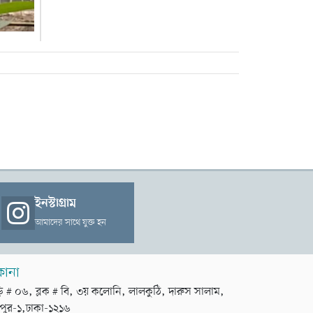
ইনস্টাগ্রাম
আমাদের সাথে যুক্ত হন
কানা
়ি # ০৬, ব্লক # বি, ৩য় কলোনি, লালকুঠি, দারুস সালাম,
পুর-১,ঢাকা-১২১৬