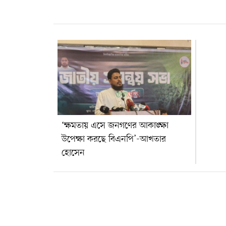
‘সেফ এক্সিট’ দেওয়ার চেষ্টা চলছে বলে দাবি করেন তিনি।
রোববার (২৬ জুলাই) দুপুরে ইসলামী বিশ্ববিদ্যালয় (ইবি)
শাখা জাতীয় ছাত্রশক্তির আয়োজিত আলোচনা সভা শেষে
সাংবাদিকদের প্রশ্নের জবাবে এসব কথা বলেন আখতার
হোসেন।তিনি বলেন, গণহত্যার সময় কমান্ড
রেসপনসিবিলিটির জায়গা থেকে সাহাবুদ্দিন চুপ্পুর ভূমিকা
নিয়ে প্রশ্ন রয়েছে। তার দাবি, তিনি পরিস্থিতি নিয়ন্ত্রণে
কার্যকর উদ্যোগ নেননি এবং শেখ হাসিনার সহযোগী
হিসেবে ভূমিকা পালন করেছেন।আখতার হোসেন আরও
অভিযোগ করেন, সাহাবুদ্দিন চুপ্পুর বিরুদ্ধে অতীতে বিভিন্ন
‘ক্ষমতায় এসে জনগণের আকাঙ্ক্ষা
অপকর্মের অভিযোগ রয়েছে এবং রাষ্ট্রকে নিয়ে ষড়যন্ত্রের
উপেক্ষা করছে বিএনপি’-আখতার
সঙ্গেও তিনি জড়িত ছিলেন। তবে এসব অভিযোগের বিষয়ে
হোসেন
সাহাবুদ্দিন চুপ্পু বা সংশ্লিষ্ট পক্ষের কোনো বক্তব্য পাওয়া
যায়নি।রাষ্ট্রপতির সাংবিধানিক দায়মুক্তির বিষয়ে
এনসিপির এই নেতা বলেন, সংবিধানের ৫১ অনুচ্ছেদের
সুরক্ষা শুধু রাষ্ট্রপতির দায়িত্ব পালনের সময় পর্যন্ত প্রযোজ্য।
পদ ছাড়ার পর ব্যক্তিগত দায়-দায়িত্বের বিষয়ে আইনগত