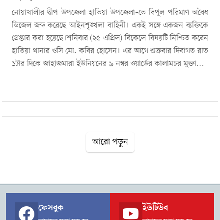
নোয়াখালীর দ্বীপ উপজেলা হাতিয়া উপজেলা–তে বিপুল পরিমাণ অবৈধ
ডিজেল জব্দ করেছে আইনশৃঙ্খলা বাহিনী। একই সঙ্গে একজন ব্যক্তিকে
গ্রেপ্তার করা হয়েছে।শনিবার (২৫ এপ্রিল) বিকেলে বিষয়টি নিশ্চিত করেন
হাতিয়া থানার ওসি মো. কবির হোসেন। এর আগে শুক্রবার দিবাগত রাত
১টার দিকে জাহাজমারা ইউনিয়নের ৯ নম্বর ওয়ার্ডের কালামচর মুক্তারিয়া
এলাকার ঘাটে এ অভিযান চালানো হয়।গ্রেপ্তার ব্যক্তির নাম মোহাম্মদ
মহিউদ্দিন (৪৫)। তিনি একই ইউনিয়নের আজিমনগর গ্রামের বাসিন্দা।
পুলিশ জানায়, গোপন সংবাদের ভিত্তিতে নৌবাহিনী কন্টিনজেন্ট ও হাতিয়া
থানা পুলিশের যৌথ অভিযানে কালামচর সুইচ ঘাট সংলগ্ন এলাকায়
অভিযান চালানো হয়। এ সময় একটি বরফ কল সংলগ্ন স্থানে ১৫টি
ব্যারেলে সংরক্ষিত মোট ২৭০০ লিটার ডিজেল জব্দ করা হয়।অভিযোগ
আরো পড়ুন
রয়েছে, অতিরিক্ত মুনাফার উদ্দেশ্যে অবৈধভাবে জ্বালানি মজুদ করে
বাজারে কৃত্রিম সংকট তৈরির চেষ্টা করা হচ্ছিল। জব্দকৃত ডিজেল বর্তমানে
জাহাজমারা তদন্ত কেন্দ্রে রাখা হয়েছে। এ ঘটনায় হাতিয়া থানায় নিয়মিত
মামলা করা হয়েছে এবং গ্রেপ্তার ব্যক্তিকে কারাগারে পাঠানো হয়েছে।
ফেসবুক
ইউটিউব