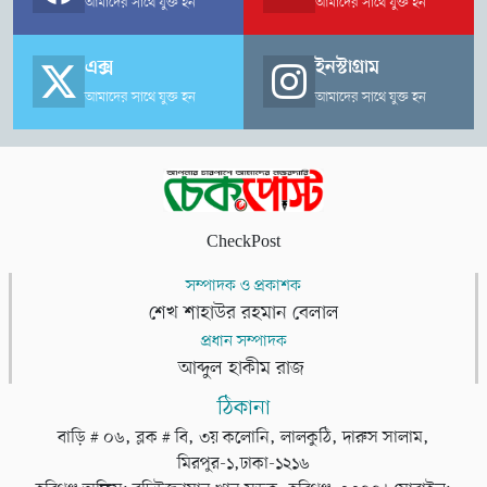
আমাদের সাথে যুক্ত হন
আমাদের সাথে যুক্ত হন
এক্স
ইনস্টাগ্রাম
আমাদের সাথে যুক্ত হন
আমাদের সাথে যুক্ত হন
CheckPost
সম্পাদক ও প্রকাশক
শেখ শাহাউর রহমান বেলাল
প্রধান সম্পাদক
আব্দুল হাকীম রাজ
ঠিকানা
বাড়ি # ০৬, ব্লক # বি, ৩য় কলোনি, লালকুঠি, দারুস সালাম,
মিরপুর-১,ঢাকা-১২১৬