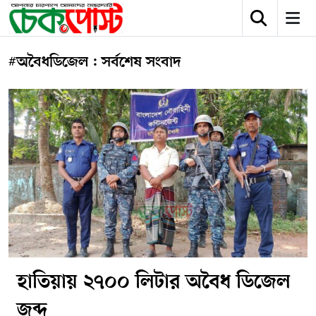
#অবৈধডিজেল : সর্বশেষ সংবাদ
হাতিয়ায় ২৭০০ লিটার অবৈধ ডিজেল
জব্দ