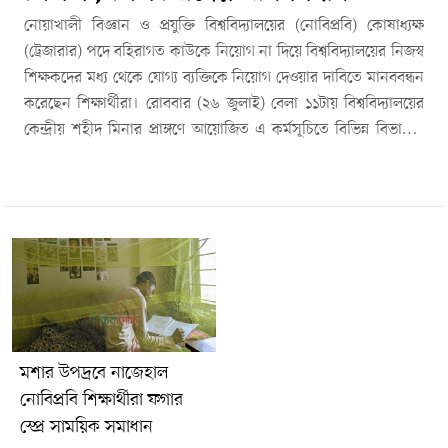
নোয়াখালী বিজ্ঞান ও প্রযুক্তি বিশ্ববিদ্যালয়ের (নোবিপ্রবি) কোষাধ্যক্ষ
(ট্রেজারার) পদে বহিরাগত কাউকে নিয়োগ না দিয়ে বিশ্ববিদ্যালয়ের নিজস্ব
শিক্ষকদের মধ্য থেকে যোগ্য ব্যক্তিকে নিয়োগ দেওয়ার দাবিতে মানববন্ধন
করেছেন শিক্ষার্থীরা। রোববার (২৬ জুলাই) বেলা ১১টায় বিশ্ববিদ্যালয়ের
কেন্দ্রীয় শহীদ মিনার প্রাঙ্গণে আয়োজিত এ কর্মসূচিতে বিভিন্ন বিভাগের
শিক্ষার্থীরা অংশ নেন। মানববন্ধনে শিক্ষার্থীরা বলেন, ট্রেজারার পদে প্রার্থী
হওয়া কোনো অপরাধ নয়। নোবিপ্রবির শিক্ষক ছাড়াও অন্য
বিশ্ববিদ্যালয়ের শিক্ষকরা প্রার্থী হতে পারেন। তবে নিজেদের
বিশ্ববিদ্যালয়ের একজন যোগ্য শিক্ষককেই এ গুরুত্বপূর্ণ দায়িত্বে দেখতে চান
তারা। শিক্ষার্থীরা জানান, নোবিপ্রবি থেকে ইতোমধ্যে উপাচার্য ও উপ-
উপাচার্য পদে যোগ্য শিক্ষক দায়িত্ব পেয়েছেন। তাই ট্রেজারার পদেও
বিশ্ববিদ্যালয়ের নিজস্ব শিক্ষকদের মধ্য থেকে যোগ্য ব্যক্তিকে বেছে নেওয়ার
সুযোগ রয়েছে। তাদের মতে, একটি বিশ্ববিদ্যালয়ের নিজস্ব শিক্ষকরা
প্রতিষ্ঠানের বাস্তবতা, সমস্যা ও সম্ভাবনা সবচেয়ে ভালোভাবে জানেন।
মশার উপদ্রবে নাজেহাল
তাই আর্থিক ব্যবস্থাপনা, উন্নয়ন কার্যক্রম ও বিশ্ববিদ্যালয়ের স্বার্থ রক্ষায়
নোবিপ্রবি শিক্ষার্থীরা ফগার
নোবিপ্রবির শিক্ষককেই ট্রেজারার হিসেবে নিয়োগ দেওয়া উচিত।
স্প্রে সাময়িক সমাধান
শিক্ষার্থীরা আরও বলেন, বিশ্ববিদ্যালয়ের গুরুত্বপূর্ণ প্রশাসনিক পদে