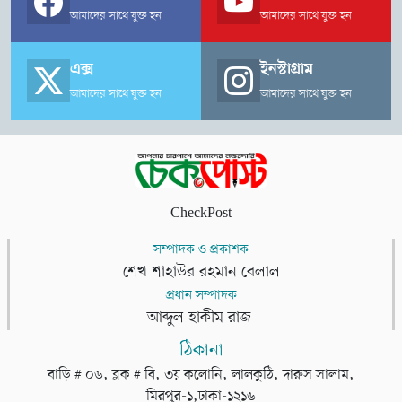
আমাদের সাথে যুক্ত হন
আমাদের সাথে যুক্ত হন
এক্স
ইনস্টাগ্রাম
আমাদের সাথে যুক্ত হন
আমাদের সাথে যুক্ত হন
CheckPost
সম্পাদক ও প্রকাশক
শেখ শাহাউর রহমান বেলাল
প্রধান সম্পাদক
আব্দুল হাকীম রাজ
ঠিকানা
বাড়ি # ০৬, ব্লক # বি, ৩য় কলোনি, লালকুঠি, দারুস সালাম,
মিরপুর-১,ঢাকা-১২১৬