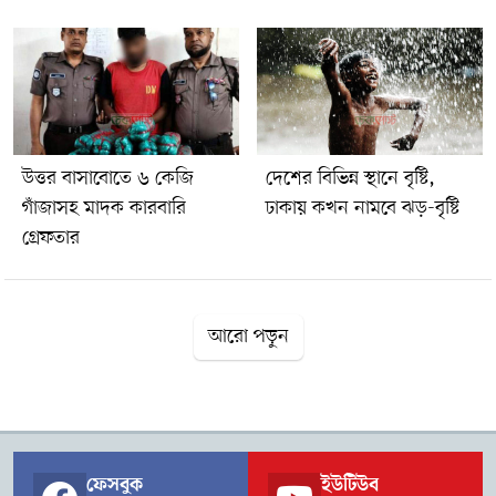
উত্তর বাসাবোতে ৬ কেজি
দেশের বিভিন্ন স্থানে বৃষ্টি,
গাঁজাসহ মাদক কারবারি
ঢাকায় কখন নামবে ঝড়-বৃষ্টি
গ্রেফতার
আরো পড়ুন
ফেসবুক
ইউটিউব