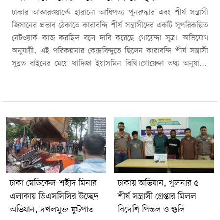
ঢাকার আন্ডারওয়ার্ল্ডে হারানো আধিপত্য পুনরুদ্ধার এবং শীর্ষ সন্ত্রাসী
জিসানের প্রভাব ঠেকাতে কারাবন্দি শীর্ষ সন্ত্রাসীদের একটি সুপরিকল্পিত
নেটওয়ার্ক কাজ করছিল বলে দাবি করেছে গোয়েন্দা সূত্র। অভিযোগ
অনুযায়ী, এই পরিকল্পনার কেন্দ্রবিন্দুতে ছিলেন কারাবন্দি শীর্ষ সন্ত্রাসী
সুব্রত বাইনের মেয়ে খাদিজা ইয়াসমিন বিথি।গোয়েন্দা তথ্য অনুযায়ী,
বিথিকে আদালতে আনা-নেওয়ার সময় প্রিজন ভ্যান বা পুলিশি নিরাপত্তা
বলয় থেকে ছিনিয়ে নেওয়ার পরিকল্পনা করা হয়েছিল। এর মাধ্যমে
আন্ডারওয়ার্ল্ডে সুব্রত বাইনের প্রভাব পুনঃপ্রতিষ্ঠা এবং তানিম রেজা
বাপ্পিকে জিসানের প্রতিদ্বন্দ্বী হিসেবে সামনে আনার লক্ষ্য ছিল বলে তদন্ত-
সংশ্লিষ্ট সূত্রের দাবি।অনুসন্ধানে জানা গেছে, গত বছর সুব্রত বাইন ও
মোল্লা মাসুদ গ্রেপ্তার হওয়ার পর ঢাকার অপরাধ জগতে জিসান গ্রুপের
প্রভাব বাড়তে থাকে। সেই প্রেক্ষাপটে কারাগারে থাকা কয়েকজন শীর্ষ
সন্ত্রাসী নিজেদের প্রভাব ফিরিয়ে আনতে একাধিক পরিকল্পনা করেন বলে
অভিযোগ রয়েছে।তদন্ত-সংশ্লিষ্ট সূত্রের ভাষ্য, গ্রেপ্তার হওয়া তানিম রেজা
ঢাকা মেডিকেল-শহীদ মিনার
ঢাকায় অভিযান, খুলনার ৫
বাপ্পি, যিনি শীর্ষ সন্ত্রাসী ইখতিয়ারের ভাগিনা হিসেবে পরিচিত, তাকে এই
এলাকায় ডিএসসিসির উচ্ছেদ
শীর্ষ সন্ত্রাসী গ্রেপ্তার মিলল
পরিকল্পনা বাস্তবায়নের অন্যতম ব্যক্তি হিসেবে বিবেচনা করা হয়।
অভিযান, দখলমুক্ত ফুটপাত
বিদেশি পিস্তল ও গুলি
অভিযোগ রয়েছে, কারাগারের বাইরে থেকে পলাতক লেদার লিটন